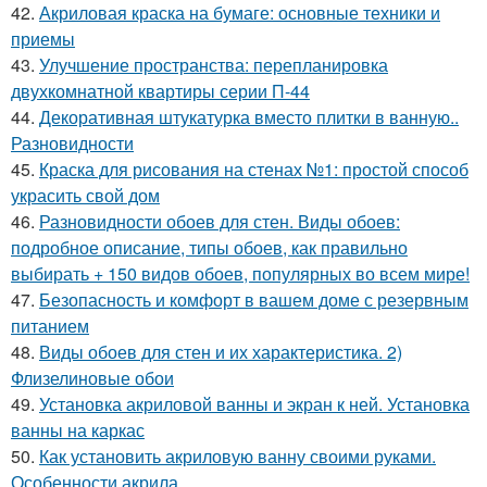
42.
Акриловая краска на бумаге: основные техники и
приемы
43.
Улучшение пространства: перепланировка
двухкомнатной квартиры серии П-44
44.
Декоративная штукатурка вместо плитки в ванную..
Разновидности
45.
Краска для рисования на стенах №1: простой способ
украсить свой дом
46.
Разновидности обоев для стен. Виды обоев:
подробное описание, типы обоев, как правильно
выбирать + 150 видов обоев, популярных во всем мире!
47.
Безопасность и комфорт в вашем доме с резервным
питанием
48.
Виды обоев для стен и их характеристика. 2)
Флизелиновые обои
49.
Установка акриловой ванны и экран к ней. Установка
ванны на каркас
50.
Как установить акриловую ванну своими руками.
Особенности акрила