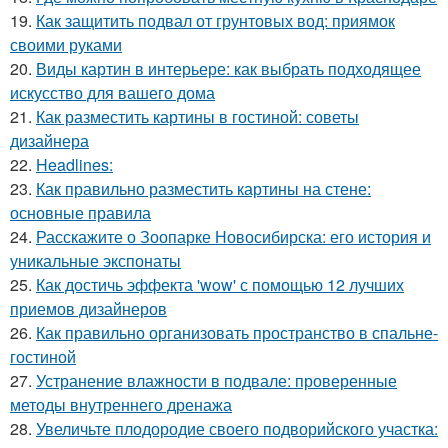
19.
Как защитить подвал от грунтовых вод: приямок
своими руками
20.
Виды картин в интерьере: как выбрать подходящее
искусство для вашего дома
21.
Как разместить картины в гостиной: советы
дизайнера
22.
Headlines:
23.
Как правильно разместить картины на стене:
основные правила
24.
Расскажите о Зоопарке Новосибирска: его история и
уникальные экспонаты
25.
Как достичь эффекта 'wow' с помощью 12 лучших
приемов дизайнеров
26.
Как правильно организовать пространство в спальне-
гостиной
27.
Устранение влажности в подвале: проверенные
методы внутреннего дренажа
28.
Увеличьте плодородие своего подворийского участка: