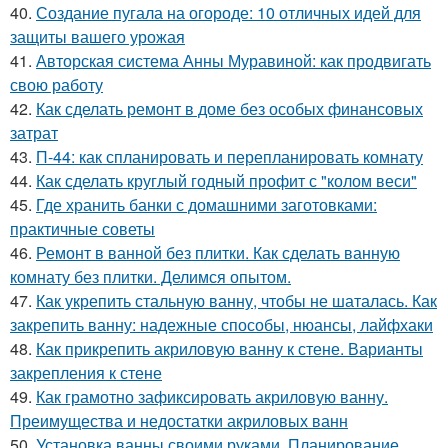
40.
Создание пугала на огороде: 10 отличных идей для
защиты вашего урожая
41.
Авторская система Анны Муравиной: как продвигать
свою работу
42.
Как сделать ремонт в доме без особых финансовых
затрат
43.
П-44: как спланировать и перепланировать комнату
44.
Как сделать круглый годный профит с "колом веси"
45.
Где хранить банки с домашними заготовками:
практичные советы
46.
Ремонт в ванной без плитки. Как сделать ванную
комнату без плитки. Делимся опытом.
47.
Как укрепить стальную ванну, чтобы не шаталась. Как
закрепить ванну: надежные способы, нюансы, лайфхаки
48.
Как прикрепить акриловую ванну к стене. Варианты
закрепления к стене
49.
Как грамотно зафиксировать акриловую ванну.
Преимущества и недостатки акриловых ванн
50.
Установка ванны своими руками. Планирование