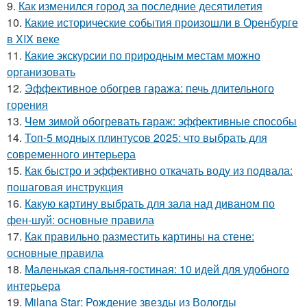
9.
Как изменился город за последние десятилетия
10.
Какие исторические события произошли в Оренбурге
в XIX веке
11.
Какие экскурсии по природным местам можно
организовать
12.
Эффективное обогрев гаража: печь длительного
горения
13.
Чем зимой обогревать гараж: эффективные способы
14.
Топ-5 модных плинтусов 2025: что выбрать для
современного интерьера
15.
Как быстро и эффективно откачать воду из подвала:
пошаговая инструкция
16.
Какую картину выбрать для зала над диваном по
фен-шуй: основные правила
17.
Как правильно разместить картины на стене:
основные правила
18.
Маленькая спальня-гостиная: 10 идей для удобного
интерьера
19.
Milana Star: Рождение звезды из Вологды