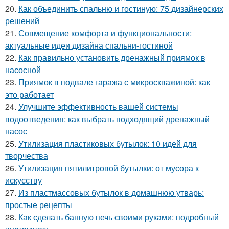
20.
Как объединить спальню и гостиную: 75 дизайнерских
решений
21.
Совмещение комфорта и функциональности:
актуальные идеи дизайна спальни-гостиной
22.
Как правильно установить дренажный приямок в
насосной
23.
Приямок в подвале гаража с микроскважиной: как
это работает
24.
Улучшите эффективность вашей системы
водоотведения: как выбрать подходящий дренажный
насос
25.
Утилизация пластиковых бутылок: 10 идей для
творчества
26.
Утилизация пятилитровой бутылки: от мусора к
искусству
27.
Из пластмассовых бутылок в домашнюю утварь:
простые рецепты
28.
Как сделать банную печь своими руками: подробный