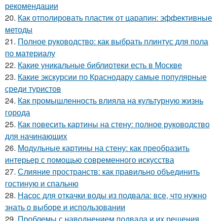
рекомендации
20.
Как отполировать пластик от царапин: эффективные
методы
21.
Полное руководство: как выбрать плинтус для пола
по материалу
22.
Какие уникальные библиотеки есть в Москве
23.
Какие экскурсии по Краснодару самые популярные
среди туристов
24.
Как промышленность влияла на культурную жизнь
города
25.
Как повесить картины на стену: полное руководство
для начинающих
26.
Модульные картины на стену: как преобразить
интерьер с помощью современного искусства
27.
Слияние пространств: как правильно объединить
гостиную и спальню
28.
Насос для откачки воды из подвала: все, что нужно
знать о выборе и использовании
29.
Проблемы с наводнением подвала и их решения