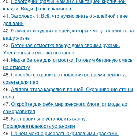
40.
Новогодний фальш-камин с имитацией кирпичной
кладки. Виды фальш-каминов
41.
Заголовок 1: Всё, что нужно знать о желейной пенe
для ванн
42.
9 лучших и худших вещей, которые могут повлиять на
вашу жизнь
43.
Бетонная отмостка вокруг дома своими руками.
Утепленная отмостка поэтапно
44.
Марка бетона для отмостки. Готовим бетонную смесь
на отмостку
45.
Способы сохранить отношения во время ремонта:
советы для пар
46.
Альтернатива кафелю в ванной. Окрашивание стен и
пола
47.
Откройте для себя мир женского блога: от моды до
саморазвития
48.
Как правильно установить ванну.
Последовательность установки
49.
На чем можно рисовать акриловыми красками.