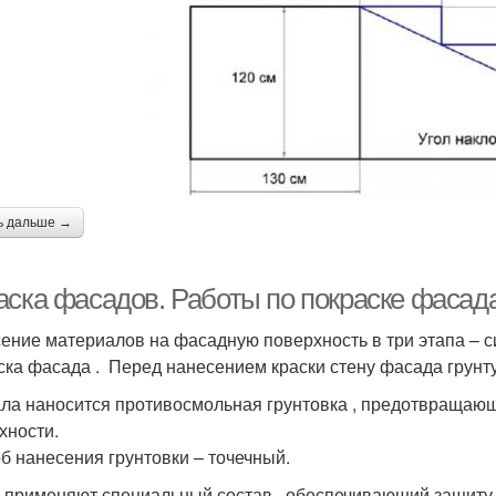
ь дальше →
аска фасадов. Работы по покраске фасад
ение материалов на фасадную поверхность в три этапа – с
ска фасада . Перед нанесением краски стену фасада грунт
ла наносится противосмольная грунтовка , предотвращающ
хности.
б нанесения грунтовки – точечный.
 применяют специальный состав , обеспечивающий защиту п