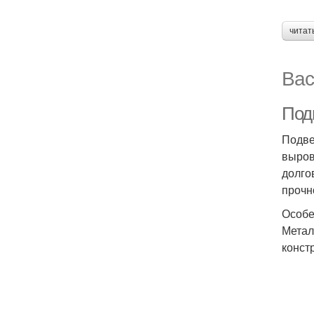
читат
Вас
Под
Подве
выров
долго
прочн
Особе
Метал
конст