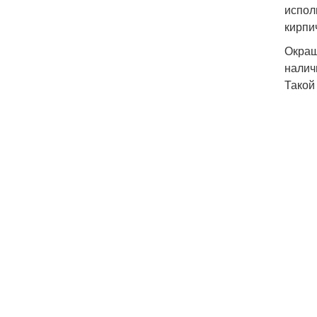
испол
кирпи
Окраш
налич
Такой