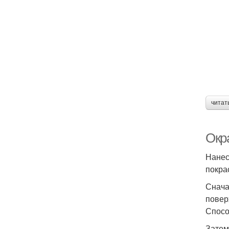
читат
Окр
Нанес
покра
Снача
повер
Спосо
Затем