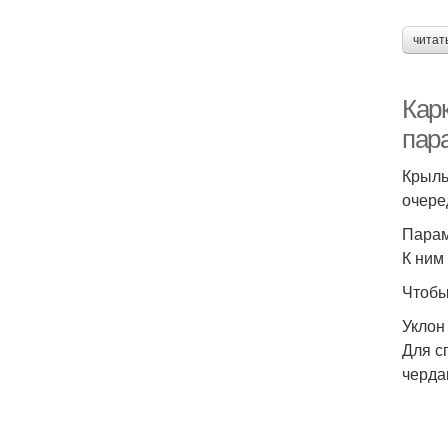
читат
Кар
пар
Крыль
очере
Парам
К ним
Чтобы
Уклон
Для с
черда