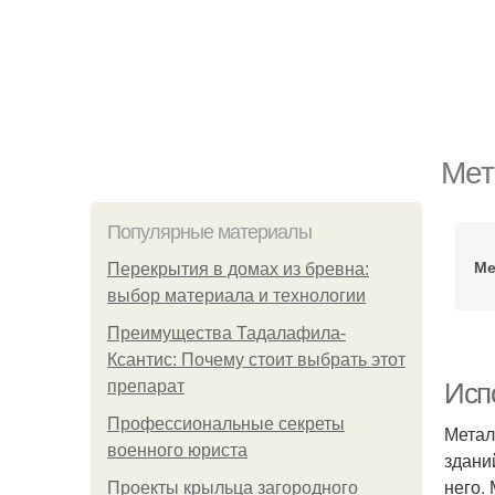
Мет
Популярные материалы
Ме
Перекрытия в домах из бревна:
выбор материала и технологии
Преимущества Тадалафила-
Ксантис: Почему стоит выбрать этот
препарат
Исп
Профессиональные секреты
Метал
военного юриста
здани
него.
Проекты крыльца загородного