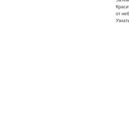
Краси
от не
Узнат