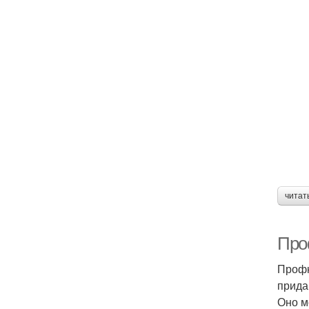
читат
Про
Профн
прида
Оно м