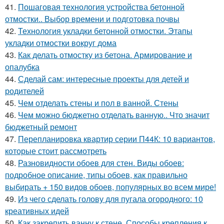
41.
Пошаговая технология устройства бетонной
отмостки.. Выбор времени и подготовка почвы
42.
Технология укладки бетонной отмостки. Этапы
укладки отмостки вокруг дома
43.
Как делать отмостку из бетона. Армирование и
опалубка
44.
Сделай сам: интересные проекты для детей и
родителей
45.
Чем отделать стены и пол в ванной. Стены
46.
Чем можно бюджетно отделать ванную.. Что значит
бюджетный ремонт
47.
Перепланировка квартир серии П44К: 10 вариантов,
которые стоит рассмотреть
48.
Разновидности обоев для стен. Виды обоев:
подробное описание, типы обоев, как правильно
выбирать + 150 видов обоев, популярных во всем мире!
49.
Из чего сделать голову для пугала огородного: 10
креативных идей
50.
Как закрепить ванну к стене. Способы крепления к