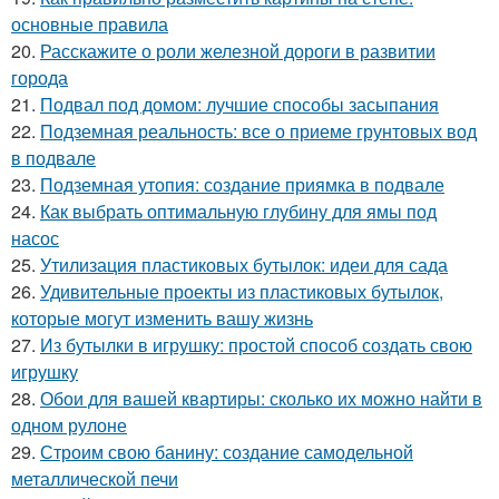
основные правила
20.
Расскажите о роли железной дороги в развитии
города
21.
Подвал под домом: лучшие способы засыпания
22.
Подземная реальность: все о приеме грунтовых вод
в подвале
23.
Подземная утопия: создание приямка в подвале
24.
Как выбрать оптимальную глубину для ямы под
насос
25.
Утилизация пластиковых бутылок: идеи для сада
26.
Удивительные проекты из пластиковых бутылок,
которые могут изменить вашу жизнь
27.
Из бутылки в игрушку: простой способ создать свою
игрушку
28.
Обои для вашей квартиры: сколько их можно найти в
одном рулоне
29.
Строим свою банину: создание самодельной
металлической печи