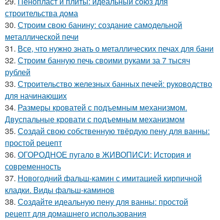
29.
Пенопласт и плиты: идеальный союз для
строительства дома
30.
Строим свою банину: создание самодельной
металлической печи
31.
Все, что нужно знать о металлических печах для бани
32.
Строим банную печь своими руками за 7 тысяч
рублей
33.
Строительство железных банных печей: руководство
для начинающих
34.
Размеры кроватей с подъемным механизмом.
Двуспальные кровати с подъемным механизмом
35.
Создай свою собственную твёрдую пену для ванны:
простой рецепт
36.
ОГОРОДНОЕ пугало в ЖИВОПИСИ: История и
современность
37.
Новогодний фальш-камин с имитацией кирпичной
кладки. Виды фальш-каминов
38.
Создайте идеальную пену для ванны: простой
рецепт для домашнего использования