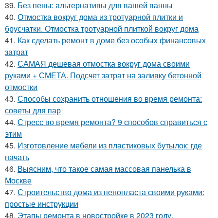
39.
Без пены: альтернативы для вашей ванны
40.
Отмостка вокруг дома из тротуарной плитки и
брусчатки. Отмостка тротуарной плиткой вокруг дома
41.
Как сделать ремонт в доме без особых финансовых
затрат
42.
САМАЯ дешевая отмостка вокруг дома своими
руками + СМЕТА. Подсчет затрат на заливку бетонной
отмостки
43.
Способы сохранить отношения во время ремонта:
советы для пар
44.
Стресс во время ремонта? 9 способов справиться с
этим
45.
Изготовление мебели из пластиковых бутылок: где
начать
46.
Выясним, что такое самая массовая панелька в
Москве
47.
Строительство дома из пенопласта своими руками:
простые инструкции
48.
Этапы ремонта в новостройке в 2023 году.