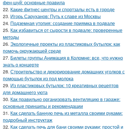
фен-шуй: основные правила
22.
Какие фитнес-центры и спортзалы есть в городе
23.
Игорь Саруханов: Путь к славе из Москвы
24.
Подземная утопия: создание приямка в подвале
25.
Как избавиться от сырости в подвале: проверенные
методы
26.
Экологичные проекты из пластиковых бутылок: как
помочь окружающей среде
27.
Билеты группы Анимация в Коломне: все, что нужно
знать о концерте
28.
Строительство и декорирование домашних уголков с
помощью бутылок из под молока
29.
Из пластиковых бутылок: 10 креативных рецептов
для домашнего уюта
30.
Как правильно организовать вентиляцию в гараже:
основные принципы и рекомендации
31.
Как сделать банную печь из металла своими руками:
подробный инструктаж
32.
Как сделать печь для бани своими руками: простой и