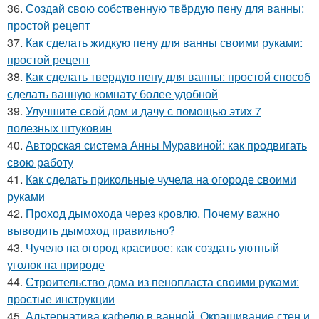
36.
Создай свою собственную твёрдую пену для ванны:
простой рецепт
37.
Как сделать жидкую пену для ванны своими руками:
простой рецепт
38.
Как сделать твердую пену для ванны: простой способ
сделать ванную комнату более удобной
39.
Улучшите свой дом и дачу с помощью этих 7
полезных штуковин
40.
Авторская система Анны Муравиной: как продвигать
свою работу
41.
Как сделать прикольные чучела на огороде своими
руками
42.
Проход дымохода через кровлю. Почему важно
выводить дымоход правильно?
43.
Чучело на огород красивое: как создать уютный
уголок на природе
44.
Строительство дома из пенопласта своими руками:
простые инструкции
45.
Альтернатива кафелю в ванной. Окрашивание стен и