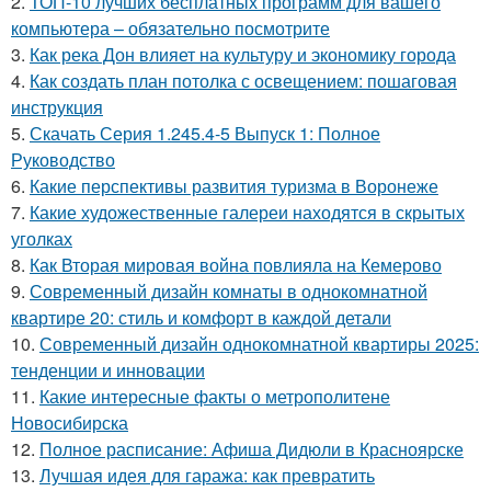
2.
ТОП-10 лучших бесплатных программ для вашего
компьютера – обязательно посмотрите
3.
Как река Дон влияет на культуру и экономику города
4.
Как создать план потолка с освещением: пошаговая
инструкция
5.
Скачать Серия 1.245.4-5 Выпуск 1: Полное
Руководство
6.
Какие перспективы развития туризма в Воронеже
7.
Какие художественные галереи находятся в скрытых
уголках
8.
Как Вторая мировая война повлияла на Кемерово
9.
Современный дизайн комнаты в однокомнатной
квартире 20: стиль и комфорт в каждой детали
10.
Современный дизайн однокомнатной квартиры 2025:
тенденции и инновации
11.
Какие интересные факты о метрополитене
Новосибирска
12.
Полное расписание: Афиша Дидюли в Красноярске
13.
Лучшая идея для гаража: как превратить