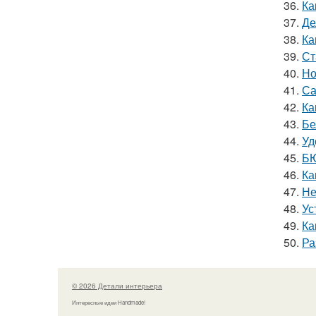
36.
Ка
37.
Де
38.
Ка
39.
Ст
40.
Но
41.
Са
42.
Ка
43.
Бе
44.
Уд
45.
БЮ
46.
Ка
47.
Не
48.
Ус
49.
Ка
50.
Ра
© 2026 Детали интерьера
Интересные идеи Handmade!