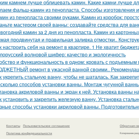
ким камнем лучше облицевать камин. Какие камни лучше д
лаем фальш-камин из пенопласта. Способы изготовления 
мин из пенопласта своими руками. Камин из коробок: прост
аньте мастером своей ванны: создавайте средства для ва
вогодний камин за 2 дня из пенопласта. Камин из картонны
мая продвинутая и правильная заливка отмостки.. Констру
к настроить себя на ремонт в квартире. 1 Не хватит бюджет
лорусский волновой шифер: качество и экологичность
обство и функциональность в одном: кровать с подъемным
ДЖЕТНЫЙ ремонт в ужасной ванной своими.. Рекомендац
к укрепить стальную ванну, чтобы не шаталась. Как закреп
сколько способов установки ванны. Монтаж чугунной ванны
тановка акриловой ванны и экран к ней. Установка ванны на
к установить и закрепить железную ванну. Установка сталь
зные способы установки акриловой ванны. Подготовитель
Контакты
Пользовательское соглашение
Обратная св
Политика конфидециальности
Копирование раз