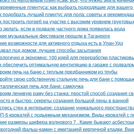
временные плинтуса: как выбрать подходящие для вашего
к подобрать лучший плинтус для пола: советы и рекоменда
к построить погреб на участке с высоким уровнем грунтовы
о делать, если в подвале частного дома появилась вода
кие музыкальные фестивали прошли в Таганроге
кие возможности для активного отдыха есть в Улан-Удэ
двал под домом: лучшие способы засыпания
ологично и экономно: 100 идей для переработки пластиков
к обеспечить оптимальную вентиляцию в гараже с подвало
роим печь на баню с теплым предбанником из трубы
ройте свою собственную стальную печь для бани с помощь
таллическая печь для бани: самоучка
роим ленивую раму без станка: простой способ создания с
осто и быстро: секреты создания большой пены в ванной
спись стен в интерьере: создание уникального пространств
П-5 кроватей с подьемным механизмом. Виды кроватей с
кие размеры шифера волнового 7 . Какие бывают асбесто
вогодний фальш-камин с имитацией кирпичной кладки. Ви