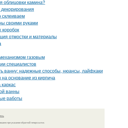
ля облицовки камина?
и декорирования
о склеиваем
нны своими руками
х коробок
кция отмостки и материалы
а
 механизмом газовым
ии специалистов
ить ванну: надежные способы, нюансы, лайфхаки
 на основание из кирпича
 каркас
ной ванны
ные работы
язь
решено при указании обратной гиперссылки.