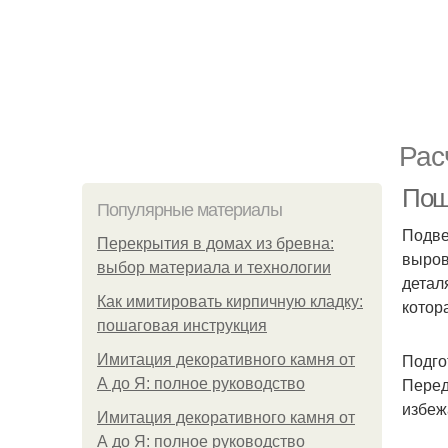
Рас
Пош
Популярные материалы
Подве
Перекрытия в домах из бревна:
выров
выбор материала и технологии
детал
Как имитировать кирпичную кладку:
котор
пошаговая инструкция
Подго
Имитация декоративного камня от
Перед
А до Я: полное руководство
избеж
Имитация декоративного камня от
А до Я: полное руководство