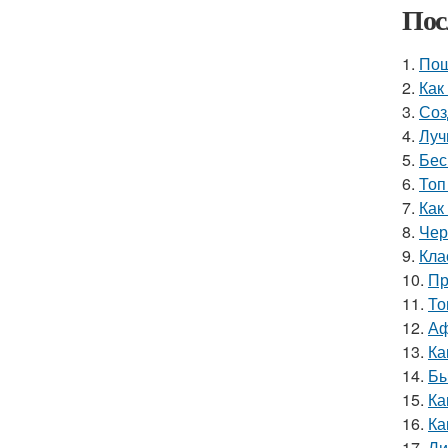
Пос
1.
Пош
2.
Как
3.
Соз
4.
Луч
5.
Бес
6.
Топ
7.
Как
8.
Чер
9.
Кла
10.
Пр
11.
То
12.
Аф
13.
Ка
14.
Бы
15.
Ка
16.
Ка
17.
Ли