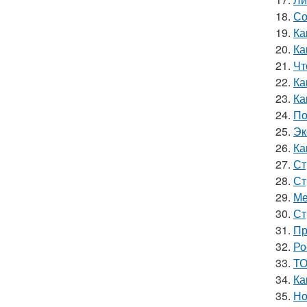
18.
Со
19.
Ка
20.
Ка
21.
Чт
22.
Ка
23.
Ка
24.
По
25.
Эк
26.
Ка
27.
Ст
28.
Ст
29.
Ме
30.
Ст
31.
Пр
32.
Ро
33.
ТО
34.
Ка
35.
Но