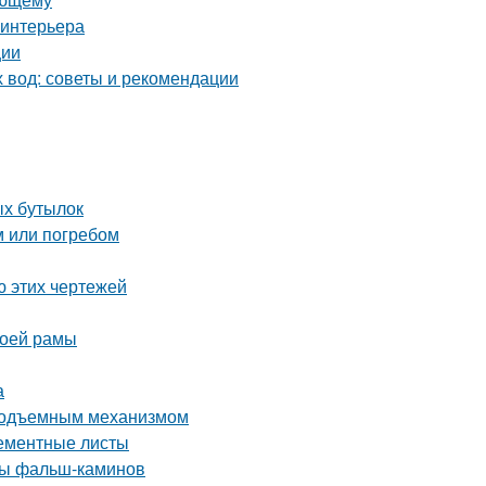
 интерьера
ции
х вод: советы и рекомендации
ых бутылок
м или погребом
ю этих чертежей
воей рамы
а
 подъемным механизмом
цементные листы
ды фальш-каминов