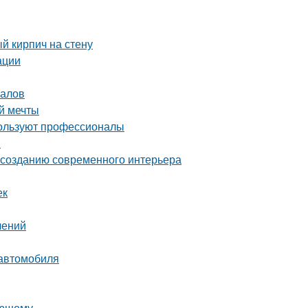
й кирпич на стену
ации
налов
й мечты
пользуют профессионалы
я
о созданию современного интерьера
ек
лений
 автомобиля
ающему