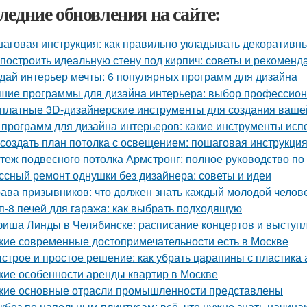
ледние обновления на сайте:
аговая инструкция: как правильно укладывать декоративны
 построить идеальную стену под кирпич: советы и рекоменд
дай интерьер мечты: 6 популярных программ для дизайна
шие программы для дизайна интерьера: выбор профессио
платные 3D-дизайнерские инструменты для создания ваше
 программ для дизайна интерьеров: какие инструменты ис
 создать план потолка с освещением: пошаговая инструкци
теж подвесного потолка Армстронг: полное руководство п
ссный ремонт однушки без дизайнера: советы и идеи
ава призывников: что должен знать каждый молодой челов
п-8 печей для гаража: как выбрать подходящую
иша Линды в Челябинске: расписание концертов и выступ
кие современные достопримечательности есть в Москве
строе и простое решение: как убрать царапины с пластика
кие особенности аренды квартир в Москве
кие основные отрасли промышленности представлены
кбез по напольным плинтусам: всё, что нужно знать начин