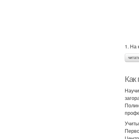
1. На
читат
Как
Научи
загор
Полин
профе
Учиты
Перво
Центр