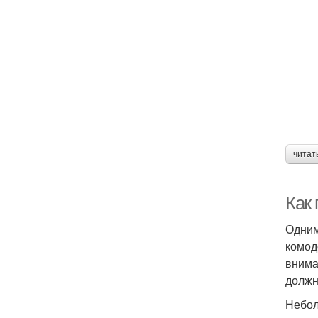
читат
Как
Одним
комод
внима
должн
Небол