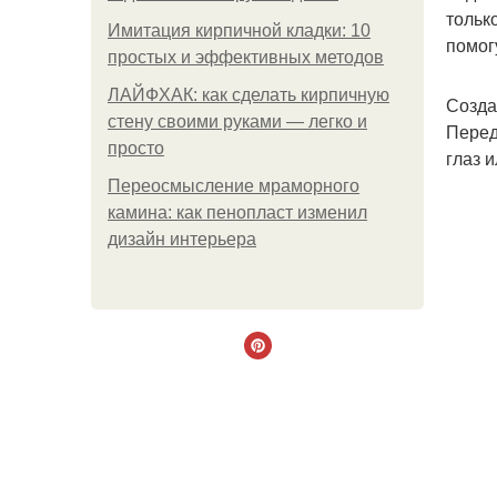
тольк
Имитация кирпичной кладки: 10
помог
простых и эффективных методов
ЛАЙФХАК: как сделать кирпичную
Созда
стену своими руками — легко и
Перед
просто
глаз 
Переосмысление мраморного
камина: как пенопласт изменил
дизайн интерьера