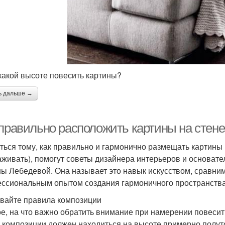
 какой высоте повесить картины?
ь дальше →
 правильно расположить картины на стене
ться тому, как правильно и гармонично размещать картины в
аживать), помогут советы дизайнера интерьеров и основате
ы Лебедевой. Она называет это навык искусством, сравни
ссиональным опытом создания гармоничного пространства
вайте правила композиции
е, на что важно обратить внимание при намерении повесит
 композиции должен находиться на высоте примерно полуто