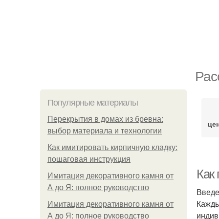
Рас
Популярные материалы
Перекрытия в домах из бревна:
це
выбор материала и технологии
Как имитировать кирпичную кладку:
пошаговая инструкция
Как
Имитация декоративного камня от
А до Я: полное руководство
Введ
Кажды
Имитация декоративного камня от
индив
А до Я: полное руководство