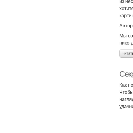
из не
хотит
карти
Автор
Мы со
никог
читат
Сек
Как п
Чтобы
нагля
удачн