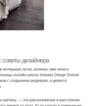
: советы дизайнера
 интерьере (если, конечно, ими нечего
льницы онлайн-школы Industry Design School
мым с созданием шедевров, и делится
.
ь картину, — это расположение и расстояние.
ра метров от пола. Если картин в композиции