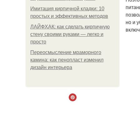
питан
Имитация кирпичной кладки: 10
позво
простых и эффективных методов
но и 
ЛАЙФХАК: как сделать кирпичную
включ
стену своими руками — легко и
просто
Переосмысление мраморного
камина: как пенопласт изменил
дизайн интерьера