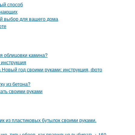
вый способ
инающих
ый выбор для вашего дома
оте
ля облицовки камина?
 инструкция
а Новый год своими руками: инструкция, фото
ку из бетона?
лать своими руками
фик из пластиковых бутылок своими руками.
ие, типы обоев, как правильно выбирать + 150