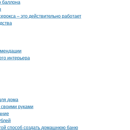
о баллона
ы
серокса – это действительно работает
дства
комендации
его интерьера
для дома
 своими руками
ание
ублей
стой способ создать домашнюю баню