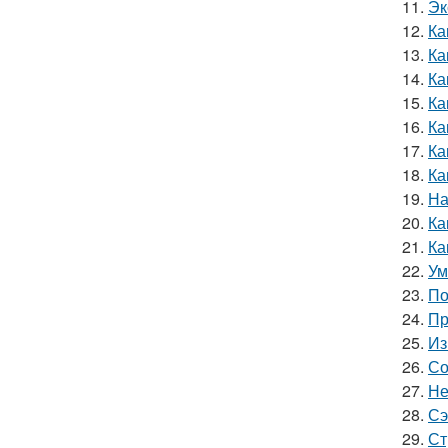
11.
Эк
12.
Ка
13.
Ка
14.
Ка
15.
Ка
16.
Ка
17.
Ка
18.
Ка
19.
На
20.
Ка
21.
Ка
22.
Ум
23.
По
24.
Пр
25.
Из
26.
Со
27.
Не
28.
Сэ
29.
Ст