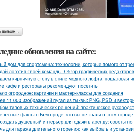
ь дальше →
ледние обновления на сайте:
ый дом для спортсмена: технологии, которые помогают тре
дай логотип своей команды. Обзор графических редакторов
даем кирпичную стену в стиле модного лофта: пошаговая и
ие кафе и рестораны рекомендуют посетить
ало огородное: картинки и мастер-классы для создания
ее 11 000 изображений пугал из тыквы: PNG, PSD и векто
бом типовых технических решений: практическое руководс
ересные факты о Белгороде: что вы не знали о этом городе
 создать душевный интерьер для сдачи в аренду: советы п
чь для гаража длительного горения: как выбрать и установи