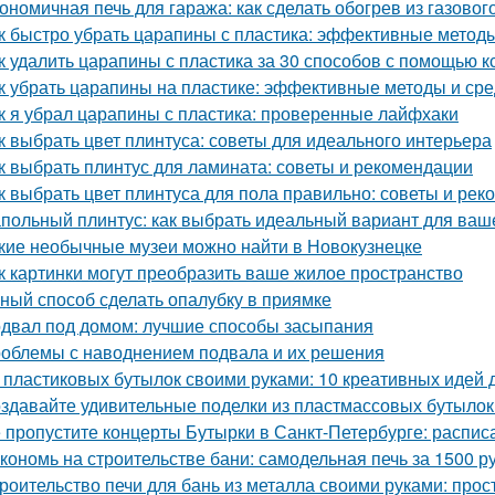
ономичная печь для гаража: как сделать обогрев из газовог
к быстро убрать царапины с пластика: эффективные метод
к удалить царапины с пластика за 30 способов с помощью к
к убрать царапины на пластике: эффективные методы и сре
к я убрал царапины с пластика: проверенные лайфхаки
к выбрать цвет плинтуса: советы для идеального интерьера
к выбрать плинтус для ламината: советы и рекомендации
к выбрать цвет плинтуса для пола правильно: советы и ре
польный плинтус: как выбрать идеальный вариант для ваш
кие необычные музеи можно найти в Новокузнецке
к картинки могут преобразить ваше жилое пространство
ный способ сделать опалубку в приямке
двал под домом: лучшие способы засыпания
облемы с наводнением подвала и их решения
 пластиковых бутылок своими руками: 10 креативных идей 
здавайте удивительные поделки из пластмассовых бутылок
 пропустите концерты Бутырки в Санкт-Петербурге: распис
кономь на строительстве бани: самодельная печь за 1500 р
роительство печи для бань из металла своими руками: про