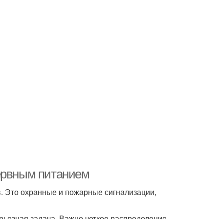
зервным питанием
. Это охранные и пожарные сигнализации,
ерьезная задача. Важно четкое распределение