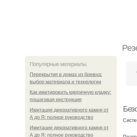
Рез
Популярные материалы
Перекрытия в домах из бревна:
выбор материала и технологии
Как имитировать кирпичную кладку:
пошаговая инструкция
Без
Имитация декоративного камня от
А до Я: полное руководство
Систе
Имитация декоративного камня от
А до Я: полное руководство
Поэто