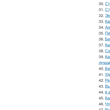
30.
Ст
31.
Ст
32.
Эк
33.
Ка
34.
Ан
35.
Пе
36.
Бе
37.
Ка
38.
Со
39.
Ка
лучши
40.
Бе
41.
Уд
42.
Ре
43.
Вы
44.
6 
45.
Ка
46.
Чт
47.
Ра