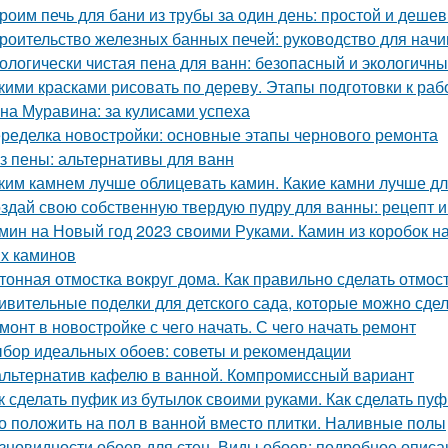
роим печь для бани из трубы за один день: простой и деше
роительство железных банных печей: руководство для нач
ологически чистая пена для ванн: безопасный и экологичн
кими красками рисовать по дереву. Этапы подготовки к раб
на Муравина: за кулисами успеха
ределка новостройки: основные этапы чернового ремонта
з пены: альтернативы для ванн
ким камнем лучше облицевать камин. Какие камни лучше д
здай свою собственную твердую пудру для ванны: рецепт и
мин на Новый год 2023 своими Руками. Камин из коробок н
х каминов
тонная отмостка вокруг дома. Как правильно сделать отмост
ивительные поделки для детского сада, которые можно сде
монт в новостройке с чего начать. С чего начать ремонт
бор идеальных обоев: советы и рекомендации
альтернатив кафелю в ванной. Компромиссный вариант
к сделать пуфик из бутылок своими руками. Как сделать пу
о положить на пол в ванной вместо плитки. Наливные полы
зновидности обоев для стен. Виды обоев: подробное описан