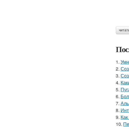
читат
Пос
1.
Умн
2.
Соз
3.
Соз
4.
Как
5.
Пуг
6.
Бол
7.
Аль
8.
Инт
9.
Как
10.
Пе