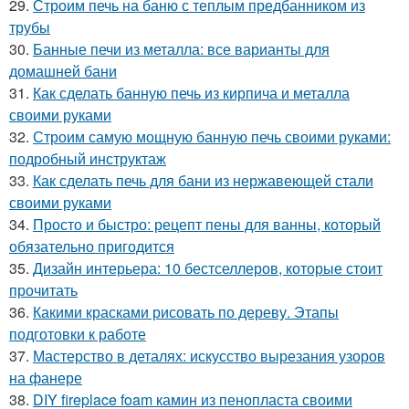
29.
Строим печь на баню с теплым предбанником из
трубы
30.
Банные печи из металла: все варианты для
домашней бани
31.
Как сделать банную печь из кирпича и металла
своими руками
32.
Строим самую мощную банную печь своими руками:
подробный инструктаж
33.
Как сделать печь для бани из нержавеющей стали
своими руками
34.
Просто и быстро: рецепт пены для ванны, который
обязательно пригодится
35.
Дизайн интерьера: 10 бестселлеров, которые стоит
прочитать
36.
Какими красками рисовать по дереву. Этапы
подготовки к работе
37.
Мастерство в деталях: искусство вырезания узоров
на фанере
38.
DIY fireplace foam камин из пенопласта своими