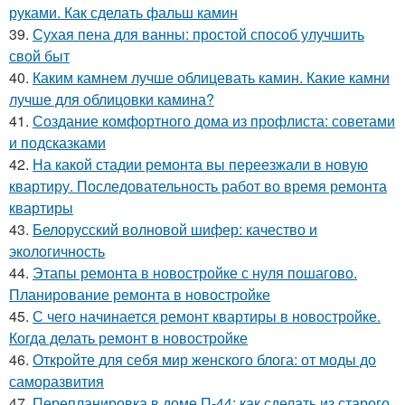
руками. Как сделать фальш камин
39.
Сухая пена для ванны: простой способ улучшить
свой быт
40.
Каким камнем лучше облицевать камин. Какие камни
лучше для облицовки камина?
41.
Создание комфортного дома из профлиста: советами
и подсказками
42.
На какой стадии ремонта вы переезжали в новую
квартиру. Последовательность работ во время ремонта
квартиры
43.
Белорусский волновой шифер: качество и
экологичность
44.
Этапы ремонта в новостройке с нуля пошагово.
Планирование ремонта в новостройке
45.
С чего начинается ремонт квартиры в новостройке.
Когда делать ремонт в новостройке
46.
Откройте для себя мир женского блога: от моды до
саморазвития
47.
Перепланировка в доме П-44: как сделать из старого