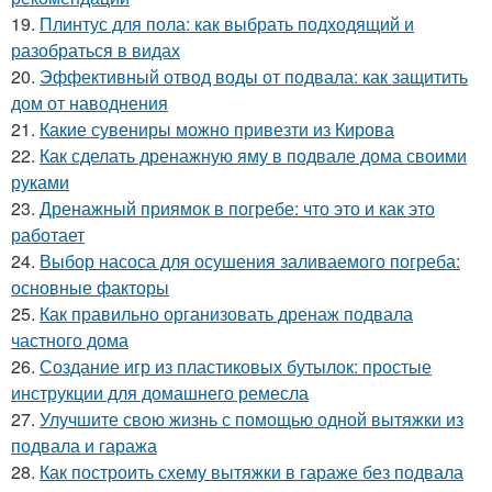
19.
Плинтус для пола: как выбрать подходящий и
разобраться в видах
20.
Эффективный отвод воды от подвала: как защитить
дом от наводнения
21.
Какие сувениры можно привезти из Кирова
22.
Как сделать дренажную яму в подвале дома своими
руками
23.
Дренажный приямок в погребе: что это и как это
работает
24.
Выбор насоса для осушения заливаемого погреба:
основные факторы
25.
Как правильно организовать дренаж подвала
частного дома
26.
Создание игр из пластиковых бутылок: простые
инструкции для домашнего ремесла
27.
Улучшите свою жизнь с помощью одной вытяжки из
подвала и гаража
28.
Как построить схему вытяжки в гараже без подвала