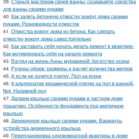
39.
Станьте мастером своей ванны: создавайте средства
для ванны своими руками
40.
Как залить бетонную отмостку вокруг дома своими
руками. Разновидности отмосток
41.
Отмостка вокруг дома из бетона. Как сделать
отмостку вокруг дома самостоятельно
42.
Как заставить себя начать делать ремонт в квартире.
Как мотивировать себя на начало ремонта
43.
Взгляд на жизнь Анны муравиной: богатство осени
44.
Рулоны обоев: размеры и расчет количества метров
45.
А если не хочется плитку. Пол на кухне
46.
9 альтернатив керамической плитке на пол в ванной.
№4. Наливной пол
47.
Делаем крыльцо своими руками в частном доме
пошагово. Особенности фундамента под кирпичное
крыльцо
48.
Деревянное крыльцо своими руками. Варианты
устройства деревянного крыльца
49.
Перепланировка однокомнатной квартиры в доме