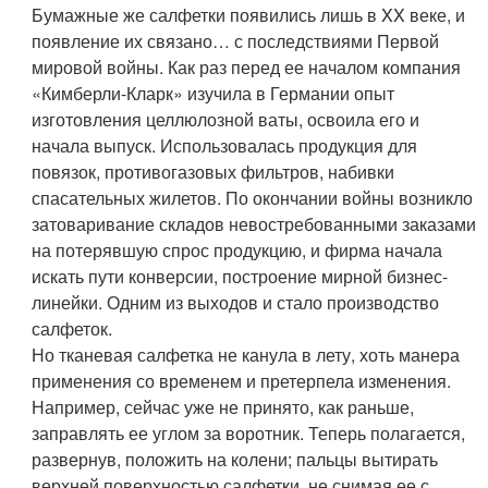
Бумажные же салфетки появились лишь в XX веке, и
появление их связано… с последствиями Первой
мировой войны. Как раз перед ее началом компания
«Кимберли-Кларк» изучила в Германии опыт
изготовления целлюлозной ваты, освоила его и
начала выпуск. Использовалась продукция для
повязок, противогазовых фильтров, набивки
спасательных жилетов. По окончании войны возникло
затоваривание складов невостребованными заказами
на потерявшую спрос продукцию, и фирма начала
искать пути конверсии, построение мирной бизнес-
линейки. Одним из выходов и стало производство
салфеток.
Но тканевая салфетка не канула в лету, хоть манера
применения со временем и претерпела изменения.
Например, сейчас уже не принято, как раньше,
заправлять ее углом за воротник. Теперь полагается,
развернув, положить на колени; пальцы вытирать
верхней поверхностью салфетки, не снимая ее с