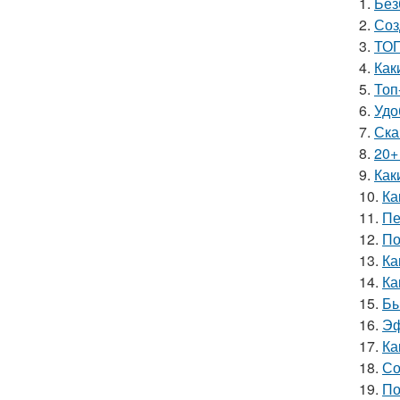
1.
Без
2.
Соз
3.
ТОП
4.
Как
5.
Топ
6.
Удо
7.
Ска
8.
20+
9.
Как
10.
Ка
11.
Пе
12.
По
13.
Ка
14.
Ка
15.
Бы
16.
Эф
17.
Ка
18.
Со
19.
По