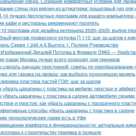
барьерная среда. Создание комфортных условий для люде
дание стены под кирпич из штукатурки: пошаговый гид для
-10 лучших бесплатных программ для вашего компьютера 
ие кафе и рестораны рекомендуют посетить
-10 программ для дизайна интерьера 2025–2025: выбор п
бный монтаж подвесного потолка П 113: шаг за шагом к ид
чать Серия 1.245.4-5 Выпуск 1: Полное Руководство
 Изображений Деталей Потолка в Формате DWG — Удобство
ие парки Москвы лучше всего подходят для пикников
к сделать однушку просторной: советы по преобразованию 
чка для гаража на дровах: как выбрать подходящую модель
лировка пластика пастой ГОИ: шаг за шагом
к убрать царапины с пластика на мебели: простые и эффе
к убрать царапины с пластика в салоне автомобиля своим
строе и простое: как убрать царапины с прозрачного пласт
фективные способы убрать царапины с пластика в салоне
кие технологические парки есть в Уфе
вмещение комфорта и функциональности: актуальные идеи
дготовка к строительству приямка в подвале