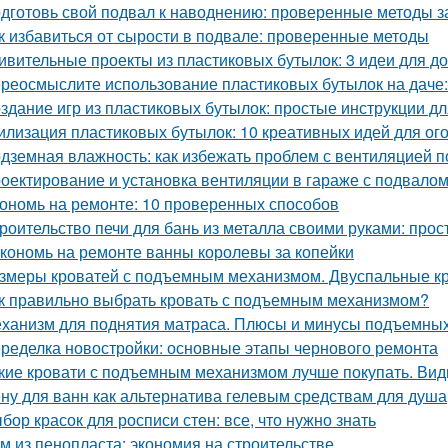
дготовь свой подвал к наводнению: проверенные методы 
к избавиться от сырости в подвале: проверенные методы
ивительные проекты из пластиковых бутылок: 3 идеи для 
реосмыслите использование пластиковых бутылок на даче:
здание игр из пластиковых бутылок: простые инструкции д
илизация пластиковых бутылок: 10 креативных идей для ог
дземная влажность: как избежать проблем с вентиляцией 
оектирование и установка вентиляции в гараже с подвало
ономь на ремонте: 10 проверенных способов
роительство печи для бань из металла своими руками: про
кономь на ремонте ванны королевы за копейки
змеры кроватей с подъемным механизмом. Двуспальные к
к правильно выбрать кровать с подъемным механизмом?
ханизм для поднятия матраса. Плюсы и минусы подъемны
ределка новостройки: основные этапы чернового ремонта
кие кровати с подъемным механизмом лучше покупать. Ви
ну для ванн как альтернатива гелевым средствам для душа
бор красок для росписи стен: все, что нужно знать
м из пенопласта: экономия на строительстве