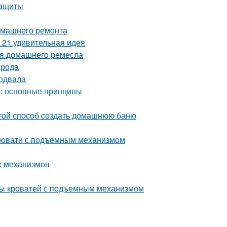
защиты
домашнего ремонта
 21 удивительная идея
ля домашнего ремесла
орода
подвала
м: основные принципы
стой способ создать домашнюю баню
ровати с подъемным механизмом
х механизмов
ды кроватей с подъемным механизмом