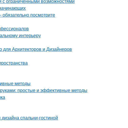
й с ограниченными возможностями
 начинающих
– обязательно посмотрите
рофессионалов
еальному интерьеру
 для Архитекторов и Дизайнеров
пространства
ктивные методы
и руками: простые и эффективные методы
ика
 дизайна спальни-гостиной