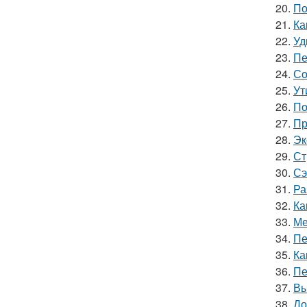
20.
По
21.
Ка
22.
Уд
23.
Пе
24.
Со
25.
Ут
26.
По
27.
Пр
28.
Эк
29.
Ст
30.
Сэ
31.
Ра
32.
Ка
33.
Ме
34.
Пе
35.
Ка
36.
Пе
37.
Вы
38.
До