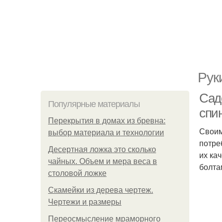
Рук
Сад
Популярные материалы
спи
Перекрытия в домах из бревна:
Своим
выбор материала и технологии
потре
Десертная ложка это сколько
их ка
чайных. Объем и мера веса в
болта
столовой ложке
Скамейки из дерева чертеж.
Чертежи и размеры
Переосмысление мраморного