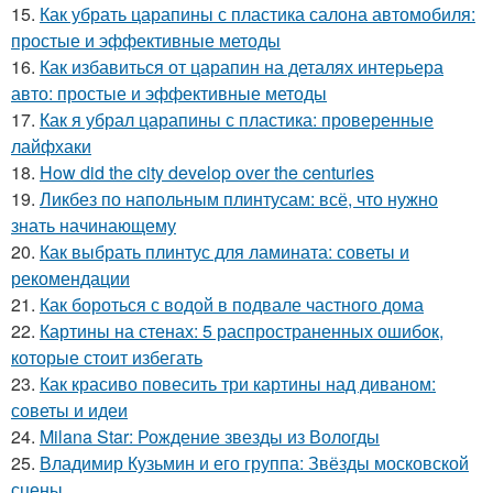
15.
Как убрать царапины с пластика салона автомобиля:
простые и эффективные методы
16.
Как избавиться от царапин на деталях интерьера
авто: простые и эффективные методы
17.
Как я убрал царапины с пластика: проверенные
лайфхаки
18.
How did the city develop over the centuries
19.
Ликбез по напольным плинтусам: всё, что нужно
знать начинающему
20.
Как выбрать плинтус для ламината: советы и
рекомендации
21.
Как бороться с водой в подвале частного дома
22.
Картины на стенах: 5 распространенных ошибок,
которые стоит избегать
23.
Как красиво повесить три картины над диваном:
советы и идеи
24.
Milana Star: Рождение звезды из Вологды
25.
Владимир Кузьмин и его группа: Звёзды московской
сцены