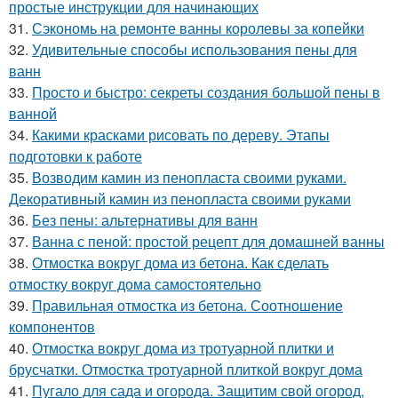
простые инструкции для начинающих
31.
Сэкономь на ремонте ванны королевы за копейки
32.
Удивительные способы использования пены для
ванн
33.
Просто и быстро: секреты создания большой пены в
ванной
34.
Какими красками рисовать по дереву. Этапы
подготовки к работе
35.
Возводим камин из пенопласта своими руками.
Декоративный камин из пенопласта своими руками
36.
Без пены: альтернативы для ванн
37.
Ванна с пеной: простой рецепт для домашней ванны
38.
Отмостка вокруг дома из бетона. Как сделать
отмостку вокруг дома самостоятельно
39.
Правильная отмостка из бетона. Соотношение
компонентов
40.
Отмостка вокруг дома из тротуарной плитки и
брусчатки. Отмостка тротуарной плиткой вокруг дома
41.
Пугало для сада и огорода. Защитим свой огород,