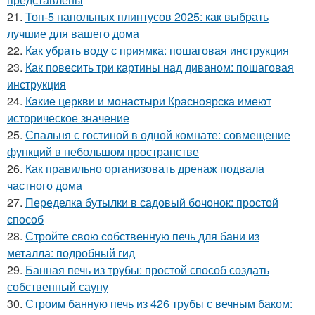
21.
Топ-5 напольных плинтусов 2025: как выбрать
лучшие для вашего дома
22.
Как убрать воду с приямка: пошаговая инструкция
23.
Как повесить три картины над диваном: пошаговая
инструкция
24.
Какие церкви и монастыри Красноярска имеют
историческое значение
25.
Спальня с гостиной в одной комнате: совмещение
функций в небольшом пространстве
26.
Как правильно организовать дренаж подвала
частного дома
27.
Переделка бутылки в садовый бочонок: простой
способ
28.
Стройте свою собственную печь для бани из
металла: подробный гид
29.
Банная печь из трубы: простой способ создать
собственный сауну
30.
Строим банную печь из 426 трубы с вечным баком: