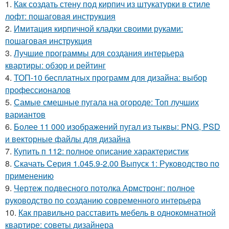
1.
Как создать стену под кирпич из штукатурки в стиле
лофт: пошаговая инструкция
2.
Имитация кирпичной кладки своими руками:
пошаговая инструкция
3.
Лучшие программы для создания интерьера
квартиры: обзор и рейтинг
4.
ТОП-10 бесплатных программ для дизайна: выбор
профессионалов
5.
Самые смешные пугала на огороде: Топ лучших
вариантов
6.
Более 11 000 изображений пугал из тыквы: PNG, PSD
и векторные файлы для дизайна
7.
Купить п 112: полное описание характеристик
8.
Скачать Серия 1.045.9-2.00 Выпуск 1: Руководство по
применению
9.
Чертеж подвесного потолка Армстронг: полное
руководство по созданию современного интерьера
10.
Как правильно расставить мебель в однокомнатной
квартире: советы дизайнера