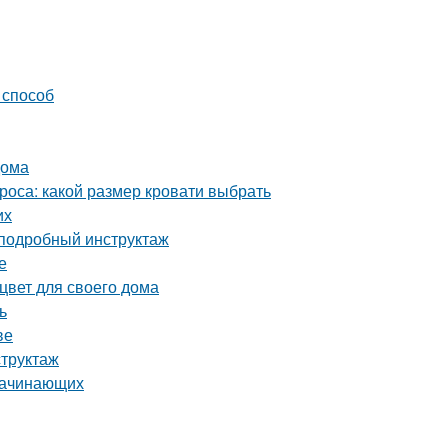
 способ
дома
роса: какой размер кровати выбрать
их
 подробный инструктаж
е
цвет для своего дома
ь
ве
структаж
 начинающих