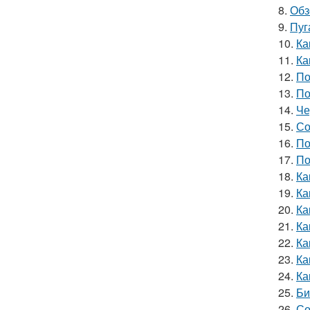
8.
Обз
9.
Пуг
10.
Ка
11.
Ка
12.
По
13.
По
14.
Че
15.
Со
16.
По
17.
По
18.
Ка
19.
Ка
20.
Ка
21.
Ка
22.
Ка
23.
Ка
24.
Ка
25.
Би
26.
Со