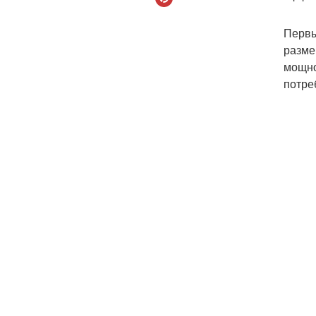
Первы
разме
мощно
потре