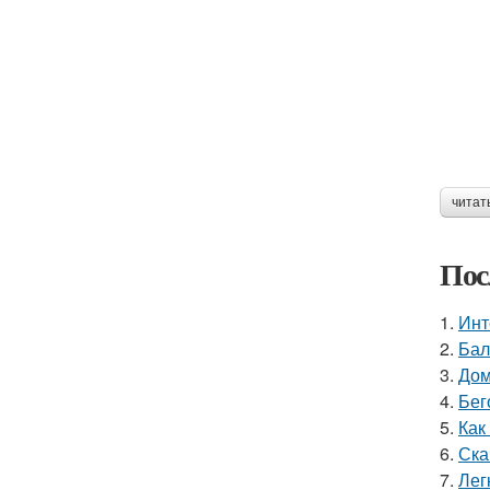
читат
Пос
1.
Инт
2.
Бал
3.
Дом
4.
Бег
5.
Как
6.
Ска
7.
Лег