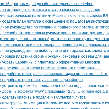
ор 16 программ для дизайна интерьера на телефон
ало огородное: картинки и мастер-классы для создания
кие исторические памятники Москвы включены в список 
к создать план потолка с освещением: пошаговая инструкц
лное руководство по созданию подвесного потолка из гипсо
двесной потолок своими руками: пошаговая инструкция д
ртеж подвесного потолка Армстронг: полное руководство 
временные стили и интерьерные решения для однокомнат
лное руководство по выбору печи для гаража: как сделать
лировка пластика своими руками: секреты и советы для иде
к убрать царапины с пластика: 5 эффективных методов
кие основные отрасли промышленности представлены
к подобрать плинтуса к различным видам полов: полный ги
к подобрать цвет плинтуса: советы дизайнера
к устроить приямок в подвале для сбора воды: пошаговая 
к достичь эффекта 'wow' с помощью 12 лучших приемов ди
к сделать красивые поделки из бутылки 1 литра
леты группы Анимация в Коломне: все, что нужно знать о к
здавайте уникальные поделки из пластиковых бутылок