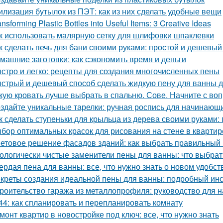
илизация бутылок из ПЭТ: как из них сделать удобные вещи
ansforming Plastic Bottles into Useful Items: 3 Creative Ideas
к использовать малярную сетку для шлифовки шпаклевки
к сделать печь для бани своими руками: простой и дешевый
машние заготовки: как сэкономить время и деньги
стро и легко: рецепты для создания многочисленных пены
стрый и дешевый способ сделать жидкую пену для ванны 
кую кровать лучше выбрать в спальню. Сове. Начните с воп
здайте уникальные тарелки: ручная роспись для начинающ
к сделать ступеньки для крыльца из дерева своими руками:
бор оптимальных красок для рисования на стене в квартир
етовое решение фасадов зданий: как выбрать правильный 
ологически чистые заменители пены для ванны: что выбрат
ердая пена для ванны: все, что нужно знать о новом удобст
креты создания идеальной пены для ванны: подробный ин
роительство гаража из металлопрофиля: руководство для
44: как спланировать и перепланировать комнату
монт квартир в новостройке под ключ: все, что нужно знать