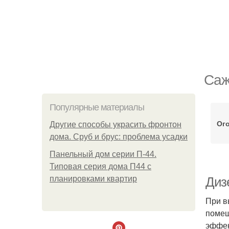
Саж
Популярные материалы
Ого
Другие способы украсить фронтон
дома. Сруб и брус: проблема усадки
Панельный дом серии П-44.
Типовая серия дома П44 с
планировками квартир
Дизе
При в
помещ
эффек