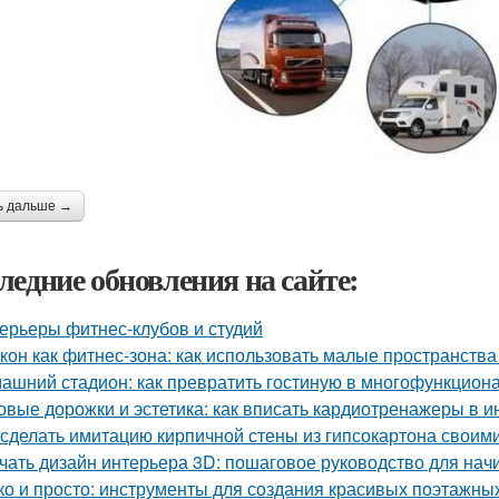
ь дальше →
ледние обновления на сайте:
ерьеры фитнес-клубов и студий
кон как фитнес-зона: как использовать малые пространства
ашний стадион: как превратить гостиную в многофункцион
овые дорожки и эстетика: как вписать кардиотренажеры в и
 сделать имитацию кирпичной стены из гипсокартона своим
чать дизайн интерьера 3D: пошаговое руководство для на
ко и просто: инструменты для создания красивых поэтажны