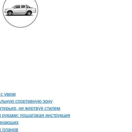
 с умом
альную спортивную зону
нтерьер, не жертвуя стилем
и руками: пошаговая инструкция
чинающих
х планов