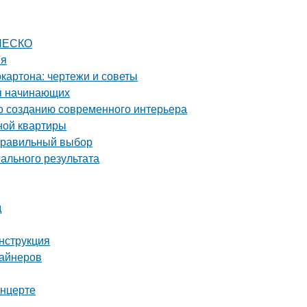
ЮНЕСКО
ия
картона: чертежи и советы
ля начинающих
по созданию современного интерьера
ной квартиры
 правильный выбор
ального результата
д
инструкция
зайнеров
онцерте