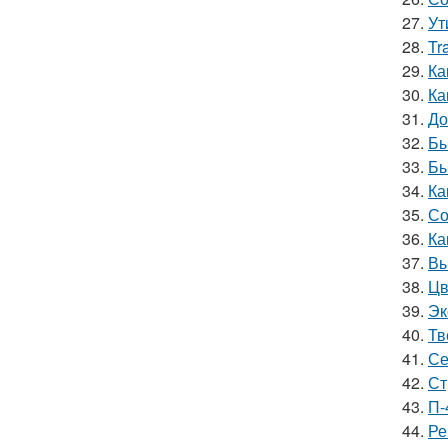
27.
Ут
28.
Tr
29.
Ка
30.
Ка
31.
До
32.
Бы
33.
Бы
34.
Ка
35.
Со
36.
Ка
37.
Вы
38.
Цв
39.
Эк
40.
Тв
41.
Се
42.
Ст
43.
П-
44.
Ре