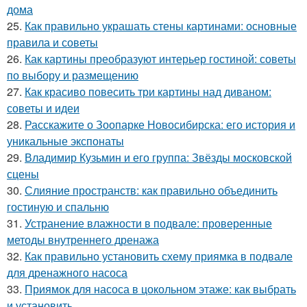
дома
25.
Как правильно украшать стены картинами: основные
правила и советы
26.
Как картины преобразуют интерьер гостиной: советы
по выбору и размещению
27.
Как красиво повесить три картины над диваном:
советы и идеи
28.
Расскажите о Зоопарке Новосибирска: его история и
уникальные экспонаты
29.
Владимир Кузьмин и его группа: Звёзды московской
сцены
30.
Слияние пространств: как правильно объединить
гостиную и спальню
31.
Устранение влажности в подвале: проверенные
методы внутреннего дренажа
32.
Как правильно установить схему приямка в подвале
для дренажного насоса
33.
Приямок для насоса в цокольном этаже: как выбрать
и установить