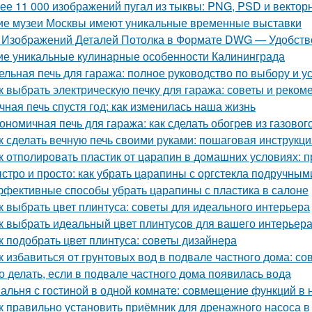
ее 11 000 изображений пугал из тыквы: PNG, PSD и векто
ие музеи Москвы имеют уникальные временные выставки
 Изображений Деталей Потолка в Формате DWG — Удобство
ие уникальные кулинарные особенности Калининграда
ельная печь для гаража: полное руководство по выбору и у
к выбрать электрическую печку для гаража: советы и реком
чная печь спустя год: как изменилась наша жизнь
ономичная печь для гаража: как сделать обогрев из газовог
к сделать вечную печь своими руками: пошаговая инструкци
к отполировать пластик от царапин в домашних условиях:
стро и просто: как убрать царапины с оргстекла подручны
фективные способы убрать царапины с пластика в салоне
к выбрать цвет плинтуса: советы для идеального интерьера
к выбрать идеальный цвет плинтусов для вашего интерьер
к подобрать цвет плинтуса: советы дизайнера
к избавиться от грунтовых вод в подвале частного дома: с
о делать, если в подвале частного дома появилась вода
альня с гостиной в одной комнате: совмещение функций в
к правильно установить приёмник для дренажного насоса в