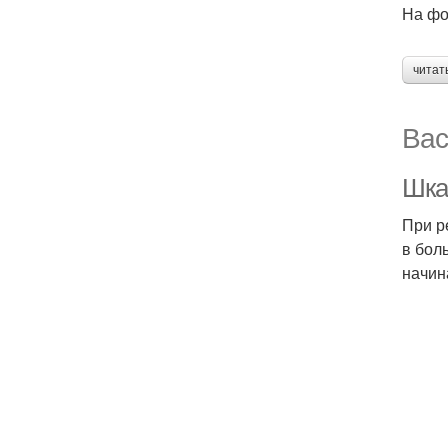
На фо
читат
Вас
Шка
При р
в бол
начин