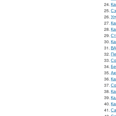
24.
Ка
25.
Сэ
26.
Ул
27.
Ка
28.
Ка
29.
Ст
30.
Ка
31.
ВА
32.
Пе
33.
Со
34.
Бе
35.
Ак
36.
Ка
37.
Со
38.
Ка
39.
Ка
40.
Ка
41.
Са