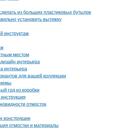
сделать из больших пластиковых бутылок
авильно установить вытяжку
ый инструктаж
аж
ютным местом
 дизайн интерьера
на интерьера
ариантов для вашей коллекции
риемы
ый год из коробки
 инструкция
зновидности отмосток
к конструкции
кция отмостки и материалы