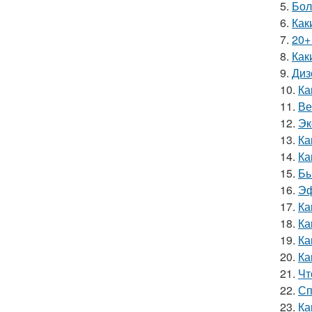
5.
Бол
6.
Как
7.
20+
8.
Как
9.
Диз
10.
Ка
11.
Ве
12.
Эк
13.
Ка
14.
Ка
15.
Бы
16.
Эф
17.
Ка
18.
Ка
19.
Ка
20.
Ка
21.
Чт
22.
Сп
23.
Ка