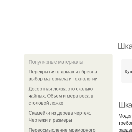
Шка
Популярные материалы
Куп
Перекрытия в домах из бревна:
выбор материала и технологии
Десертная ложка это сколько
чайных. Объем и мера веса в
столовой ложке
Шка
Скамейки из дерева чертеж.
Модел
Чертежи и размеры
требо
раздв
Переосмысление мраморного