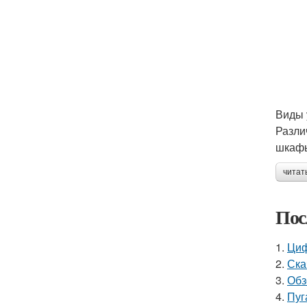
Виды 
Разли
шкафы
читат
Пос
1.
Циф
2.
Ска
3.
Обз
4.
Пуг