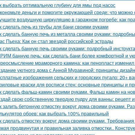
к выбрать оптимальную глубину для ямы под насос
кономьте деньги и помогите окружающей среде: что можно 
учшите воздушную циркуляцию в гаражном погребе: как пр
к сделать печь из трубы для бани своими руками
к сделать банную печь из металла своими руками: подробн
ас Пьеха: Как он стал звездой российской эстрады
к сделать банную печь своими руками: подробный инструкт
РИМ банную печь: как сделать бани более комфортной и у
реосмысление мраморного камина: как пенопласт изменил
здание уютного дома с Анной Муравиной: принципы дизай
сплатные изображения сельских и городских пугало: 20+ в
риловые краски для росписи стен: основные принципы и п
к сделать фальш-камин своими руками. Фальш камин на нов
здай свою собственную твердую пудру для ванны: рецепт и
к залить бетонную отмостку вокруг дома своими руками. Ра
лькулятор обоев: как выбрать 100% правильный
к сделать отмостку вокруг дома своими руками. Требования 
мая продвинутая и правильная заливка отмостки.. Констру