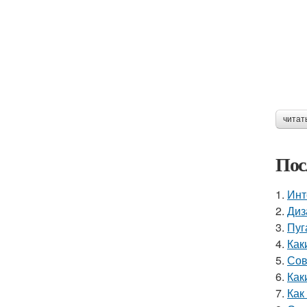
читат
Пос
1.
Инт
2.
Диз
3.
Пуг
4.
Как
5.
Сов
6.
Как
7.
Как