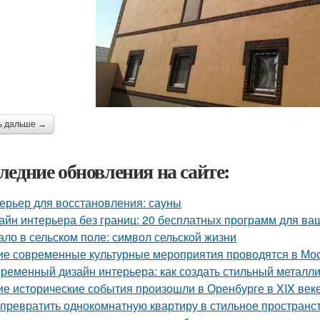
ь дальше →
ледние обновления на сайте:
ерьер для восстановления: сауны
айн интерьера без границ: 20 бесплатных программ для ва
ало в сельском поле: символ сельской жизни
ие современные культурные мероприятия проводятся в Мо
ременный дизайн интерьера: как создать стильный металл
ие исторические события произошли в Оренбурге в XIX век
 превратить однокомнатную квартиру в стильное пространс