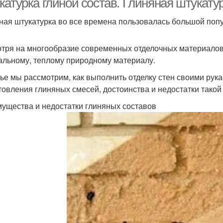
катурка глиной состав. Глиняная штукату
ная штукатурка во все времена пользовалась большой поп
тря на многообразие современных отделочных материалов,
альному, теплому природному материалу.
тье мы рассмотрим, как выполнить отделку стен своими рук
товления глиняных смесей, достоинства и недостатки такой 
ущества и недостатки глиняных составов