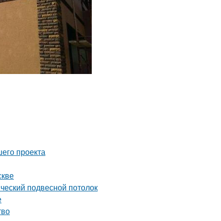
шего проекта
скве
ический подвесной потолок
е
тво