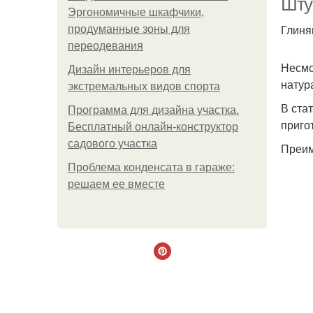
Шту
Эргономичные шкафчики,
Глиня
продуманные зоны для
переодевания
Несмо
Дизайн интерьеров для
натур
экстремальных видов спорта
В ста
Программа для дизайна участка.
приго
Бесплатный онлайн-конструктор
садового участка
Преим
Проблема конденсата в гараже:
решаем ее вместе