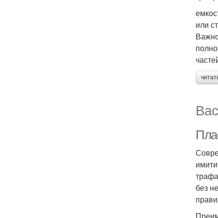
емкос
или с
Важно
полно
часте
читат
Вас
Пла
Совре
имити
трафа
без н
прави
Преим