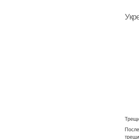
Укр
Трещи
После
трещи