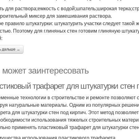
ть для раствора;емкость с водой;шпатель;широкая терка;с
троительный миксер для замешивания раствора.
е правило штукатурки: штукатурить участки следует такой ж
стью. Поэтому для глиняных стен готовим глиняную штукату
й:
ь дальше →
 может заинтересовать
стиковый трафарет для штукатурки стен п
менные технологии в строительстве и ремонте позволяют с
руя натуральные материалы. Одним из популярных решени
рета для штукатурки стен под кирпич. Этот метод позволяе
еобходимости использования тяжелых строительных материа
льно применять пластиковый трафарет для штукатурки сте
ущества использования пластикового трафарета