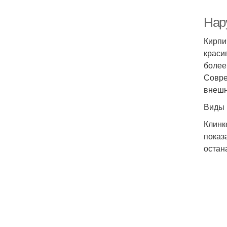
Нар
Кирпи
краси
более
Совре
внешн
Виды 
Клинк
показ
остан