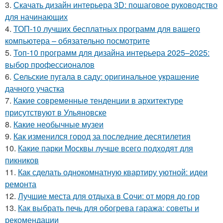
3.
Скачать дизайн интерьера 3D: пошаговое руководство
для начинающих
4.
ТОП-10 лучших бесплатных программ для вашего
компьютера – обязательно посмотрите
5.
Топ-10 программ для дизайна интерьера 2025–2025:
выбор профессионалов
6.
Сельские пугала в саду: оригинальное украшение
дачного участка
7.
Какие современные тенденции в архитектуре
присутствуют в Ульяновске
8.
Какие необычные музеи
9.
Как изменился город за последние десятилетия
10.
Какие парки Москвы лучше всего подходят для
пикников
11.
Как сделать однокомнатную квартиру уютной: идеи
ремонта
12.
Лучшие места для отдыха в Сочи: от моря до гор
13.
Как выбрать печь для обогрева гаража: советы и
рекомендации