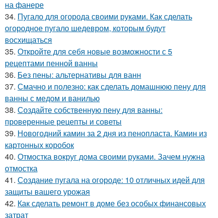
на фанере
34.
Пугало для огорода своими руками. Как сделать
огородное пугало шедевром, которым будут
восхищаться
35.
Откройте для себя новые возможности с 5
рецептами пенной ванны
36.
Без пены: альтернативы для ванн
37.
Смачно и полезно: как сделать домашнюю пену для
ванны с медом и ванилью
38.
Создайте собственную пену для ванны:
проверенные рецепты и советы
39.
Новогодний камин за 2 дня из пенопласта. Камин из
картонных коробок
40.
Отмостка вокруг дома своими руками. Зачем нужна
отмостка
41.
Создание пугала на огороде: 10 отличных идей для
защиты вашего урожая
42.
Как сделать ремонт в доме без особых финансовых
затрат