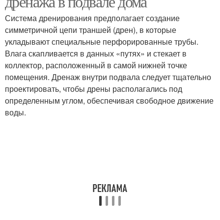
дренажа в подвале дома
Система дренирования предполагает создание
симметричной цепи траншей (дрен), в которые
Вентиляционная
укладывают специальные перфорированные трубы.
Вентиляции в подвале
система
Влага скапливается в данных «путях» и стекает в
коллектор, расположенный в самой нижней точке
помещения. Дренаж внутри подвала следует тщательно
проектировать, чтобы дрены располагались под
Системы в подземном
Системы с учетом
определенным углом, обеспечивая свободное движение
помещении
воды.