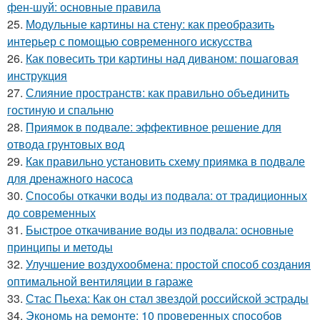
фен-шуй: основные правила
25.
Модульные картины на стену: как преобразить
интерьер с помощью современного искусства
26.
Как повесить три картины над диваном: пошаговая
инструкция
27.
Слияние пространств: как правильно объединить
гостиную и спальню
28.
Приямок в подвале: эффективное решение для
отвода грунтовых вод
29.
Как правильно установить схему приямка в подвале
для дренажного насоса
30.
Способы откачки воды из подвала: от традиционных
до современных
31.
Быстрое откачивание воды из подвала: основные
принципы и методы
32.
Улучшение воздухообмена: простой способ создания
оптимальной вентиляции в гараже
33.
Стас Пьеха: Как он стал звездой российской эстрады
34.
Экономь на ремонте: 10 проверенных способов