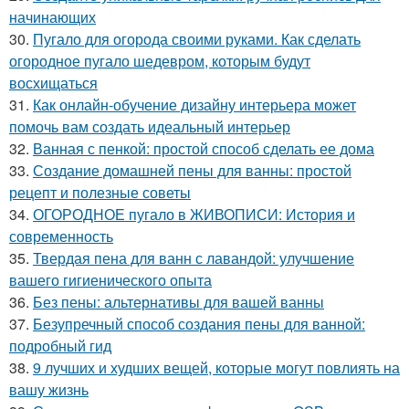
начинающих
30.
Пугало для огорода своими руками. Как сделать
огородное пугало шедевром, которым будут
восхищаться
31.
Как онлайн-обучение дизайну интерьера может
помочь вам создать идеальный интерьер
32.
Ванная с пенкой: простой способ сделать ее дома
33.
Создание домашней пены для ванны: простой
рецепт и полезные советы
34.
ОГОРОДНОЕ пугало в ЖИВОПИСИ: История и
современность
35.
Твердая пена для ванн с лавандой: улучшение
вашего гигиенического опыта
36.
Без пены: альтернативы для вашей ванны
37.
Безупречный способ создания пены для ванной:
подробный гид
38.
9 лучших и худших вещей, которые могут повлиять на
вашу жизнь