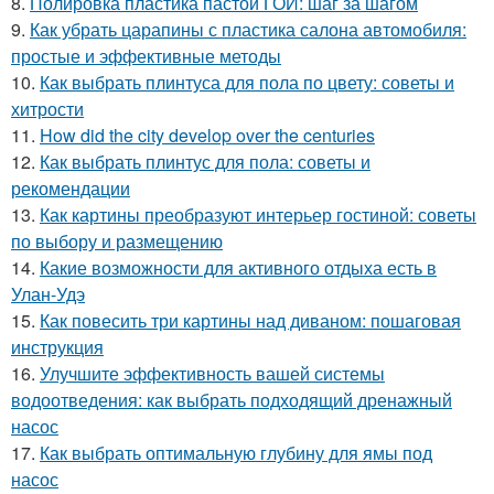
8.
Полировка пластика пастой ГОИ: шаг за шагом
9.
Как убрать царапины с пластика салона автомобиля:
простые и эффективные методы
10.
Как выбрать плинтуса для пола по цвету: советы и
хитрости
11.
How did the city develop over the centuries
12.
Как выбрать плинтус для пола: советы и
рекомендации
13.
Как картины преобразуют интерьер гостиной: советы
по выбору и размещению
14.
Какие возможности для активного отдыха есть в
Улан-Удэ
15.
Как повесить три картины над диваном: пошаговая
инструкция
16.
Улучшите эффективность вашей системы
водоотведения: как выбрать подходящий дренажный
насос
17.
Как выбрать оптимальную глубину для ямы под
насос