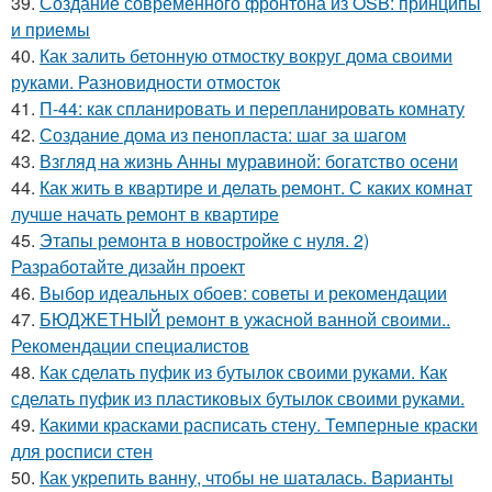
39.
Создание современного фронтона из OSB: принципы
и приемы
40.
Как залить бетонную отмостку вокруг дома своими
руками. Разновидности отмосток
41.
П-44: как спланировать и перепланировать комнату
42.
Создание дома из пенопласта: шаг за шагом
43.
Взгляд на жизнь Анны муравиной: богатство осени
44.
Как жить в квартире и делать ремонт. С каких комнат
лучше начать ремонт в квартире
45.
Этапы ремонта в новостройке с нуля. 2)
Разработайте дизайн проект
46.
Выбор идеальных обоев: советы и рекомендации
47.
БЮДЖЕТНЫЙ ремонт в ужасной ванной своими..
Рекомендации специалистов
48.
Как сделать пуфик из бутылок своими руками. Как
сделать пуфик из пластиковых бутылок своими руками.
49.
Какими красками расписать стену. Темперные краски
для росписи стен
50.
Как укрепить ванну, чтобы не шаталась. Варианты