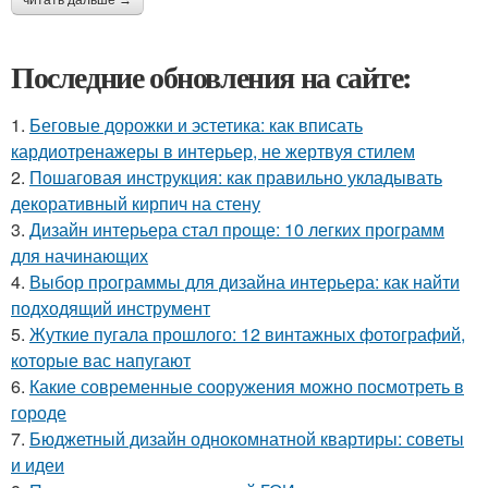
читать дальше →
Последние обновления на сайте:
1.
Беговые дорожки и эстетика: как вписать
кардиотренажеры в интерьер, не жертвуя стилем
2.
Пошаговая инструкция: как правильно укладывать
декоративный кирпич на стену
3.
Дизайн интерьера стал проще: 10 легких программ
для начинающих
4.
Выбор программы для дизайна интерьера: как найти
подходящий инструмент
5.
Жуткие пугала прошлого: 12 винтажных фотографий,
которые вас напугают
6.
Какие современные сооружения можно посмотреть в
городе
7.
Бюджетный дизайн однокомнатной квартиры: советы
и идеи