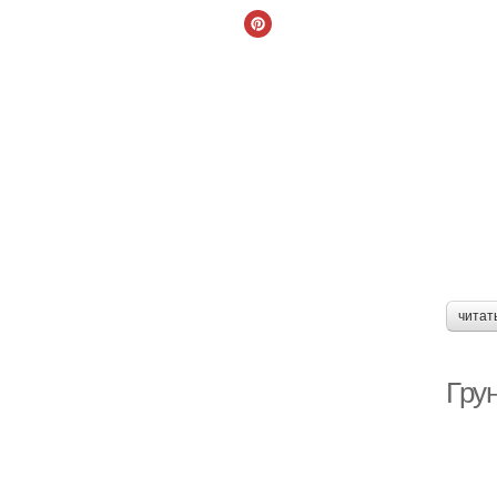
читат
Гру