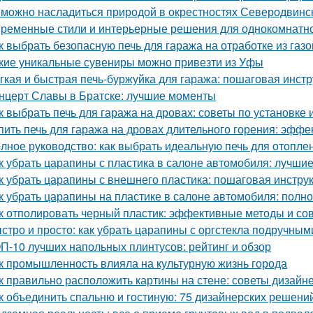
 можно насладиться природой в окрестностях Северодвинс
ременные стили и интерьерные решения для однокомнатн
к выбрать безопасную печь для гаража на отработке из газ
кие уникальные сувениры можно привезти из Уфы
гкая и быстрая печь-буржуйка для гаража: пошаговая инст
нцерт Славы в Братске: лучшие моменты
к выбрать печь для гаража на дровах: советы по установке 
пить печь для гаража на дровах длительного горения: эфф
лное руководство: как выбрать идеальную печь для отопле
к убрать царапины с пластика в салоне автомобиля: лучши
к убрать царапины с внешнего пластика: пошаговая инстру
к убрать царапины на пластике в салоне автомобиля: полн
к отполировать черный пластик: эффективные методы и со
стро и просто: как убрать царапины с оргстекла подручны
П-10 лучших напольных плинтусов: рейтинг и обзор
к промышленность влияла на культурную жизнь города
к правильно расположить картины на стене: советы дизайн
к объединить спальню и гостиную: 75 дизайнерских решени