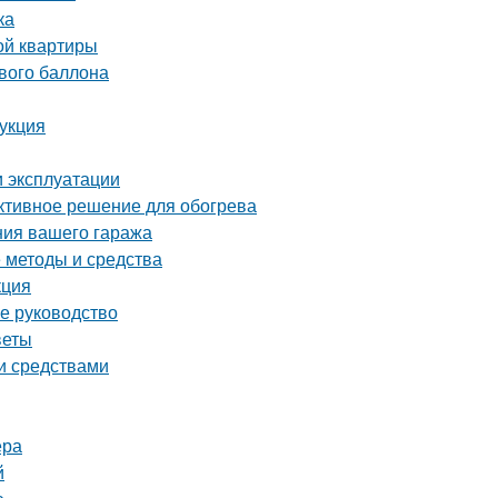
ка
ой квартиры
ового баллона
рукция
и эксплуатации
ективное решение для обогрева
ния вашего гаража
е методы и средства
кция
ое руководство
веты
ми средствами
ера
й