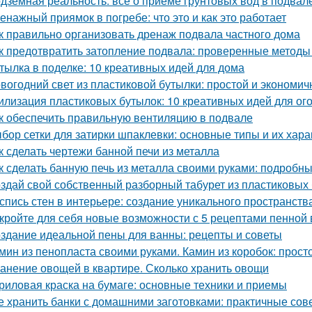
дземная реальность: все о приеме грунтовых вод в подвал
енажный приямок в погребе: что это и как это работает
к правильно организовать дренаж подвала частного дома
к предотвратить затопление подвала: проверенные методы
тылка в поделке: 10 креативных идей для дома
вогодний свет из пластиковой бутылки: простой и экономич
илизация пластиковых бутылок: 10 креативных идей для ог
к обеспечить правильную вентиляцию в подвале
бор сетки для затирки шпаклевки: основные типы и их хара
к сделать чертежи банной печи из металла
к сделать банную печь из металла своими руками: подробн
здай свой собственный разборный табурет из пластиковых
спись стен в интерьере: создание уникального пространств
кройте для себя новые возможности с 5 рецептами пенной
здание идеальной пены для ванны: рецепты и советы
мин из пенопласта своими руками. Камин из коробок: прост
анение овощей в квартире. Сколько хранить овощи
риловая краска на бумаге: основные техники и приемы
е хранить банки с домашними заготовками: практичные сов