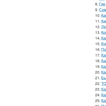
8.
Где
9.
Сов
10.
Ка
11.
Ка
12.
Ле
13.
Ко
14.
Ка
15.
Ку
16.
По
17.
Ка
18.
Ка
19.
Ка
20.
Ка
21.
Бы
22.
ТО
23.
Ка
24.
Ка
25.
Ка