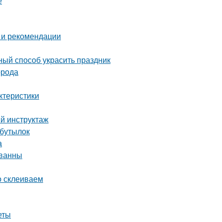
е
 и рекомендации
ный способ украсить праздник
орода
ктеристики
ый инструктаж
 бутылок
а
 ванны
о склеиваем
еты