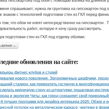
овка гипсокартона под обои с помощью валика на длинной р
 меня спрашивают, нужна ли грунтовка на гипсокартон под о
е знаком с технологией подготовки стен из ГКЛ перед фини
в том, что обои не клеят непосредственно на гипсокартон .
довательность работ, которую я хочу сразу рассмотреть.
ок подготовки стен из ГКЛ под отделку обоями:
ь дальше →
ледние обновления на сайте:
ерьеры фитнес-клубов и студий
девалки нового поколения. Эргономичные шкафчики, прод
ашний стадион: как превратить гостиную в многофункцион
 сделать кирпичную стену из штукатурки: пошаговая инстр
рода и экология Читы: как город сохраняет свой природны
-9 лучших программ для дизайна интерьера 2025: Обзор и 
весной потолок на металлическом каркасе: чертежи в фо