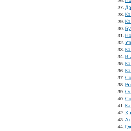
26.
По
27.
Др
28.
Ка
29.
Ка
30.
Бу
31.
Но
32.
Ут
33.
Ка
34.
Вы
35.
Ка
36.
Ка
37.
Со
38.
Ро
39.
От
40.
Со
41.
Ка
42.
Хр
43.
Ак
44.
Гд