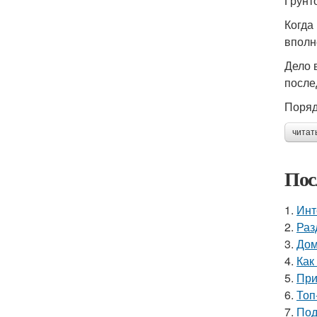
Грунт
Когда
вполн
Дело 
после
Поряд
читат
Пос
1.
Инт
2.
Раз
3.
Дом
4.
Как
5.
При
6.
Топ
7.
Под