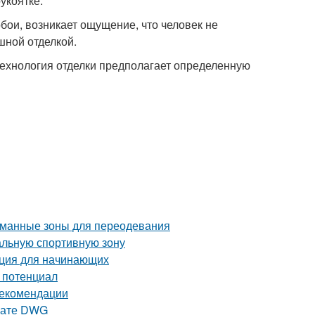
укоятке.
бои, возникает ощущение, что человек не
шной отделкой.
 Технология отделки предполагает определенную
уманные зоны для переодевания
альную спортивную зону
укция для начинающих
й потенциал
рекомендации
рмате DWG