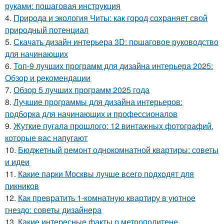
руками: пошаговая инструкция
4.
Природа и экология Читы: как город сохраняет свой
природный потенциал
5.
Скачать дизайн интерьера 3D: пошаговое руководство
для начинающих
6.
Топ-9 лучших программ для дизайна интерьера 2025:
Обзор и рекомендации
7.
Обзор 5 лучших программ 2025 года
8.
Лучшие программы для дизайна интерьеров:
подборка для начинающих и профессионалов
9.
Жуткие пугала прошлого: 12 винтажных фотографий,
которые вас напугают
10.
Бюджетный ремонт однокомнатной квартиры: советы
и идеи
11.
Какие парки Москвы лучше всего подходят для
пикников
12.
Как превратить 1-комнатную квартиру в уютное
гнездо: советы дизайнера
13.
Какие интересные факты о метрополитене