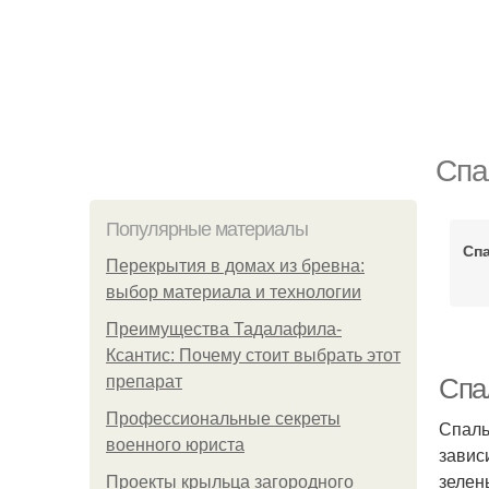
Спа
Популярные материалы
Сп
Перекрытия в домах из бревна:
выбор материала и технологии
Преимущества Тадалафила-
Ксантис: Почему стоит выбрать этот
препарат
Спа
Профессиональные секреты
Спаль
военного юриста
завис
зелен
Проекты крыльца загородного