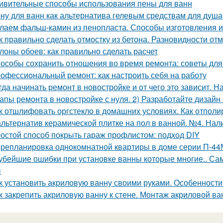
ивительные способы использования пены для ванн
ну для ванн как альтернатива гелевым средствам для душа
лаем фальш-камин из пенопласта. Способы изготовления 
к правильно сделать отмостку из бетона. Разновидности от
лоны обоев: как правильно сделать расчет
особы сохранить отношения во время ремонта: советы для
офессиональный ремонт: как настроить себя на работу
гда начинать ремонт в новостройке и от чего это зависит. Н
апы ремонта в новостройке с нуля. 2) Разработайте дизайн
к отшлифовать оргстекло в домашних условиях. Как отполи
альтернатив керамической плитке на пол в ванной. №4. Нал
остой способ покрыть гараж профлистом: подход DIY
репланировка однокомнатной квартиры в доме серии П-44
убейшие ошибки при установке ванны которые многие.. Са
ы
к установить акриловую ванну своими руками. Особенности
к закрепить акриловую ванну к стене. Монтаж акриловой в