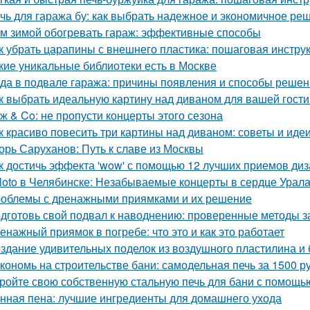
чь для гаража бу: как выбрать надежное и экономичное ре
м зимой обогревать гараж: эффективные способы
к убрать царапины с внешнего пластика: пошаговая инстру
кие уникальные библиотеки есть в Москве
да в подвале гаража: причины появления и способы реше
к выбрать идеальную картину над диваном для вашей гост
ж & Co: не пропусти концерты этого сезона
к красиво повесить три картины над диваном: советы и иде
орь Саруханов: Путь к славе из Москвы
к достичь эффекта 'wow' с помощью 12 лучших приемов ди
loto в Челябинске: Незабываемые концерты в сердце Урал
облемы с дренажными приямками и их решение
дготовь свой подвал к наводнению: проверенные методы 
енажный приямок в погребе: что это и как это работает
здание удивительных поделок из воздушного пластилина и
кономь на строительстве бани: самодельная печь за 1500 р
ройте свою собственную стальную печь для бани с помощь
нная пена: лучшие ингредиенты для домашнего ухода