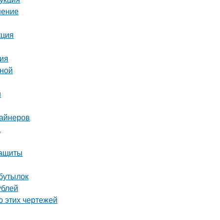
шение
кция
ния
иной
и
зайнеров
а
защиты
 бутылок
ублей
ю этих чертежей