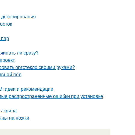
и декорирования
мосток
 пар
ачинать ли сразу?
 проект
ровать оргстекло своими руками?
ивной пол
М: идеи и рекомендации
мые распространенные ошибки при установке
 акрила
анны на ножки