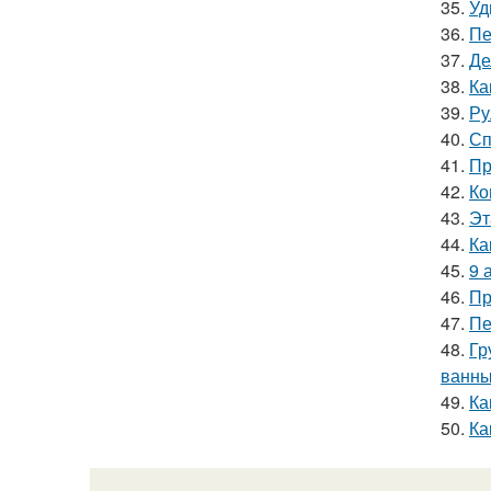
35.
Уд
36.
Пе
37.
Де
38.
Ка
39.
Ру
40.
Сп
41.
Пр
42.
Ко
43.
Эт
44.
Ка
45.
9 
46.
Пр
47.
Пе
48.
Гр
ванн
49.
Ка
50.
Ка