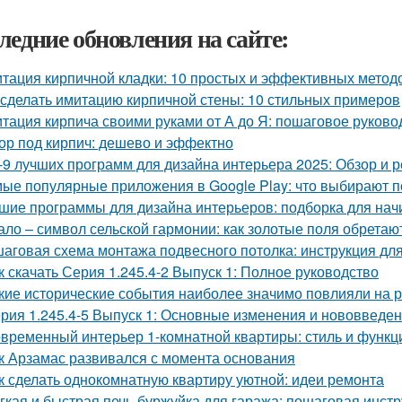
ледние обновления на сайте:
тация кирпичной кладки: 10 простых и эффективных метод
 сделать имитацию кирпичной стены: 10 стильных примеров
тация кирпича своими руками от А до Я: пошаговое руково
ор под кирпич: дешево и эффектно
-9 лучших программ для дизайна интерьера 2025: Обзор и 
ые популярные приложения в Google Play: что выбирают п
шие программы для дизайна интерьеров: подборка для на
ало – символ сельской гармонии: как золотые поля обретаю
аговая схема монтажа подвесного потолка: инструкция д
к скачать Серия 1.245.4-2 Выпуск 1: Полное руководство
кие исторические события наиболее значимо повлияли на 
рия 1.245.4-5 Выпуск 1: Основные изменения и нововведе
временный интерьер 1-комнатной квартиры: стиль и функц
к Арзамас развивался с момента основания
к сделать однокомнатную квартиру уютной: идеи ремонта
гкая и быстрая печь-буржуйка для гаража: пошаговая инст