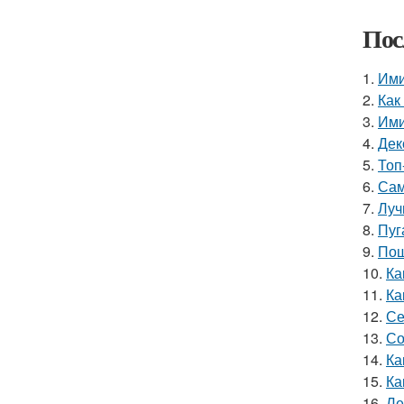
Пос
1.
Ими
2.
Как
3.
Ими
4.
Дек
5.
Топ
6.
Сам
7.
Луч
8.
Пуг
9.
Пош
10.
Ка
11.
Ка
12.
Се
13.
Со
14.
Ка
15.
Ка
16.
Ле