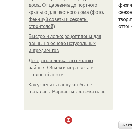
физич
дома. От царевича до портного:
свеже
крыльцо для частного дома (фото,
твори
фен-шуй советы и секреты
оттен
строителей)
Быстро и легко: рецепт пены для
ванны на основе натуральных
ингредиентов
Десертная ложка это сколько
чайных. Объем и мера веса в
столовой ложке
Как укрепить ванну, чтобы не
шаталась. Варианты крепежа ванн
читат