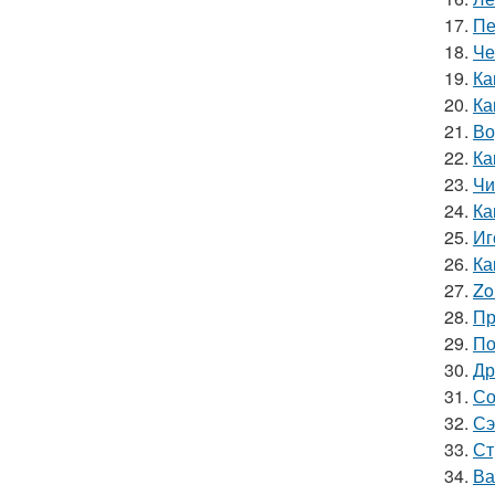
17.
Пе
18.
Че
19.
Ка
20.
Ка
21.
Во
22.
Ка
23.
Чи
24.
Ка
25.
Иг
26.
Ка
27.
Zo
28.
Пр
29.
По
30.
Др
31.
Со
32.
Сэ
33.
Ст
34.
Ва