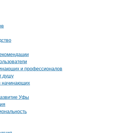
ов
дство
рекомендации
ользователи
чинающих и профессионалов
т душу
ля начинающих
развитие Уфы
ния
иональность
рукция