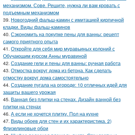
механизмом. Сове. Решите, нужна ли вам кровать с
подъемным механизмом
39.
Новогодний фальш-камин с имитацией кирпичной
кладки. Виды фальш-каминов
40.
Сэкономить на покупке пены для ванны: рецепт
самого приятного опыта
41.
Откройте для себя мир муравьиных колоний с
Обучающим курсом Анны муравиной
42.
Создание гели и пены для ванны: ручная работа
43.
Отмостка вокруг дома из бетона. Как сделать
отмостку вокруг дома самостоятельно
44.
Создание пугала на огороде: 10 отличных идей для
защиты вашего урожая
45.
Ванная без плитки на стенах. Дизайн ванной без
плитки на стенах
46.
А если не хочется плитку. Пол на кухне
47.
Виды обоев для стен и их характеристика. 2)
Флизелиновые обои