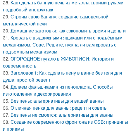
28.
Как сделать банную печь из металла своими руками:
подробный инструктаж
29.
Строим свою банину: создание самодельной
металлической печи
30.
Домашние заготовки: как сэкономить время и деньги
31.
Кровать с выдвижными ящиками или с подъёмным
механизмом. Сове. Решите, нужна ли вам кровать с
подъемным механизмом
32.
ОГОРОДНОЕ пугало в ЖИВОПИСИ: История и
современность
33.
Заголовок 1: Как сделать пену в ванне без геля для
душа: простой рецепт
34.
Делаем фальш-камин из пенопласта. Способы
изготовления и декорирования
35.
Без пены: альтернативы для вашей ванны
36.
Отличная пенка для ванны: рецепт и советы
37.
Без пены не смоется: альтернативы для ванны
38.
Создание современного фронтона из OSB: принципы
и приемы