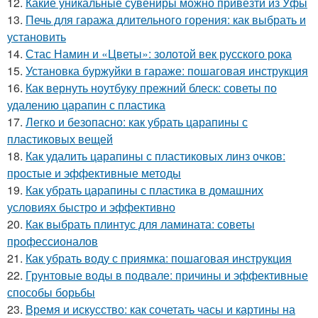
12.
Какие уникальные сувениры можно привезти из Уфы
13.
Печь для гаража длительного горения: как выбрать и
установить
14.
Стас Намин и «Цветы»: золотой век русского рока
15.
Установка буржуйки в гараже: пошаговая инструкция
16.
Как вернуть ноутбуку прежний блеск: советы по
удалению царапин с пластика
17.
Легко и безопасно: как убрать царапины с
пластиковых вещей
18.
Как удалить царапины с пластиковых линз очков:
простые и эффективные методы
19.
Как убрать царапины с пластика в домашних
условиях быстро и эффективно
20.
Как выбрать плинтус для ламината: советы
профессионалов
21.
Как убрать воду с приямка: пошаговая инструкция
22.
Грунтовые воды в подвале: причины и эффективные
способы борьбы
23.
Время и искусство: как сочетать часы и картины на