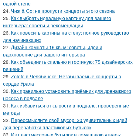
одной стене
24.
Чиж & Co: не пропусти концерты этого сезона
25.
Как выбрать идеальную картину для вашего
интерьера: советы и рекомендации
26.
Как повесить картины на стену: полное руководство
для начинающих
27.
Дизайн комнаты 16 кв. м: советы, идеи и
вдохновение для вашего интерьера
28.
Как объединить спальню и гостиную: 75 дизайнерских
решений
29.
Zoloto в Челябинске: Незабываемые концерты в
сердце Урала
30.
Как правильно установить приёмник для дренажного
насоса в подвале
31.
Как избавиться от сырости в подвале: проверенные
методы
32.
Переосмыслите свой мусор: 20 удивительных идей
для переработки пластиковых бутылок
33.
Из пластмассовых бутылок в домашнюю утварь: