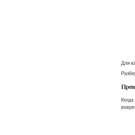
Для к
Разбе
Преи
Когда
вовре