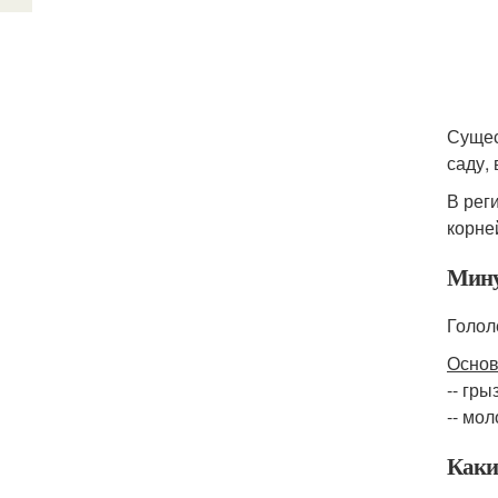
Сущес
саду, 
В рег
корне
Мину
Голол
Основ
-- гр
-- мо
Каки