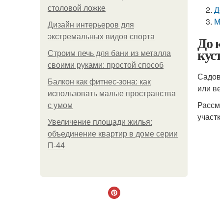
столовой ложке
Д
М
Дизайн интерьеров для
экстремальных видов спорта
До 
кус
Строим печь для бани из металла
своими руками: простой способ
Садов
Балкон как фитнес-зона: как
или в
использовать малые пространства
Рассм
с умом
участк
Увеличение площади жилья:
объединение квартир в доме серии
П-44