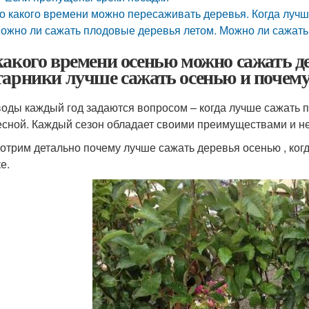
о какого времени можно пересаживать деревья. Когда луч
ожно ли сажать плодовые деревья летом. Можно ли сажат
какого времени осенью можно сажать де
тарники лучше сажать осенью и почем
оды каждый год задаются вопросом – когда лучше сажать п
есной. Каждый сезон обладает своими преимуществами и н
отрим детально почему лучше сажать деревья осенью , когд
е.