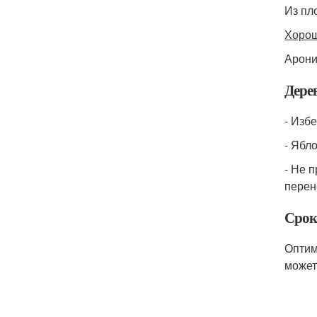
Из пл
Хорош
Арони
Дере
- Изб
- Ябл
- Не 
перен
Срок
Оптим
может