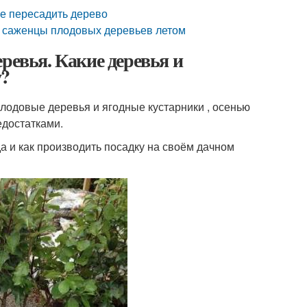
ше пересадить дерево
ь саженцы плодовых деревьев летом
ревья. Какие деревья и
у?
лодовые деревья и ягодные кустарники , осенью
едостатками.
а и как производить посадку на своём дачном