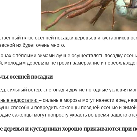
твенный плюс осенней посадки деревьев и кустарников осен
весной их будет очень много.
ионах с тёплыми зимами лучше осуществлять посадку осень
й, молодым деревьям не грозит замерзание и переохлажде
сы осенней посадки
ёд, сильный ветер, снегопад и другие погодные условия м
ные недостатки:
-- сильные морозы могут нанести вред не
ызуны способны повредить саженцы поздней осенью и зимой
лодые саженцы могут попросту украсть во время вашего отсу
е деревья и кустарники хорошо приживаются при п