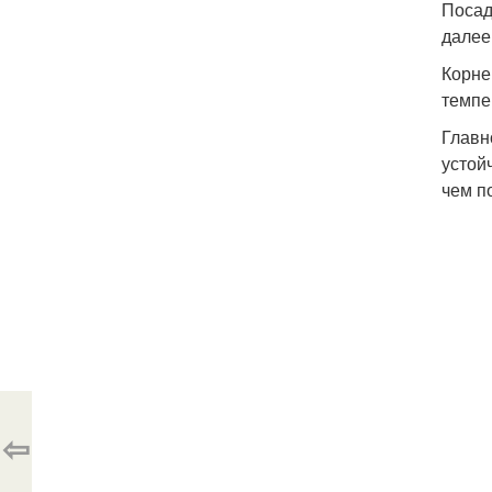
Посад
далее
Корне
темпе
Главн
устой
чем п
⇦