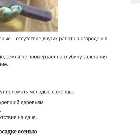
ью – отсутствие других работ на огороде и в
ю, земля не промерзает на глубину залегания
ние.
огут поломать молодые саженцы.
окрепший деревьям.
.
тствия на даче.
осадке осенью