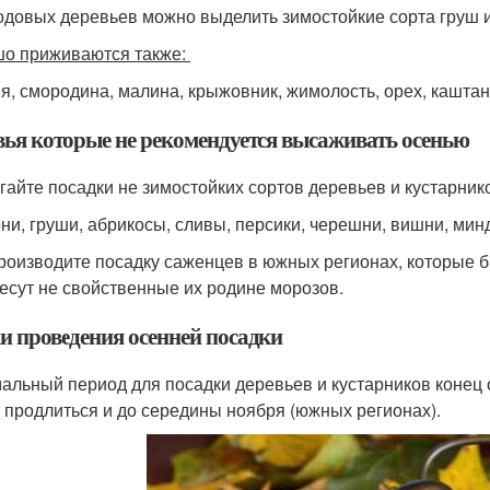
одовых деревьев можно выделить зимостойкие сорта груш и
о приживаются также:
я, смородина, малина, крыжовник, жимолость, орех, каштан
вья которые не рекомендуется высаживать осенью
егайте посадки не зимостойких сортов деревьев и кустарник
они, груши, абрикосы, сливы, персики, черешни, вишни, мин
производите посадку саженцев в южных регионах, которые 
есут не свойственные их родине морозов.
и проведения осенней посадки
альный период для посадки деревьев и кустарников конец с
 продлиться и до середины ноября (южных регионах).