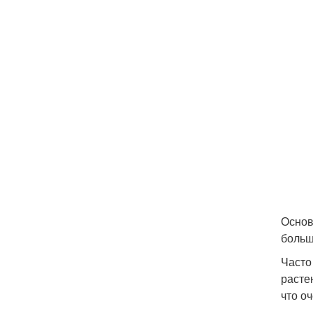
Основ
больш
Часто
расте
что о