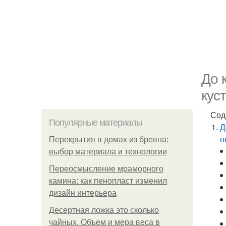
До 
кус
Сод
Популярные материалы
Д
п
Перекрытия в домах из бревна:
выбор материала и технологии
Переосмысление мраморного
камина: как пенопласт изменил
дизайн интерьера
Десертная ложка это сколько
чайных. Объем и мера веса в