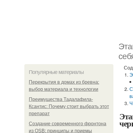
Эта
себ
Сод
Популярные материалы
Э
Перекрытия в домах из бревна:
С
выбор материала и технологии
в
Преимущества Тадалафила-
Ч
Ксантис: Почему стоит выбрать этот
Эта
препарат
чер
Создание современного фронтона
из OSB: принципы и приемы