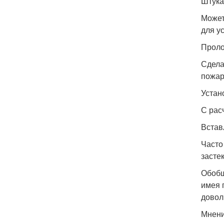
Штука
Может
для у
Проло
Сдела
пожар
Устан
С рас
Встав
Часто
засте
Обобщ
имея 
довол
Мнени