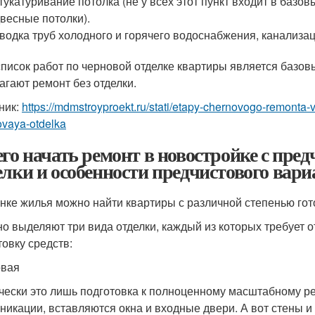
укатуривание потолка (не у всех этот пункт входит в базов
весные потолки).
водка труб холодного и горячего водоснабжения, канализац
список работ по черновой отделке квартиры является базо
агают ремонт без отделки.
ник:
https://mdmstroyproekt.ru/stati/etapy-chernovogo-remonta-v
ovaya-otdelka
его начать ремонт в новостройке с пре
елки и особенности предчистового вари
нке жилья можно найти квартиры с различной степенью го
о выделяют три вида отделки, каждый из которых требует 
товку средств:
овая
чески это лишь подготовка к полноценному масштабному р
никации, вставляются окна и входные двери. А вот стены и