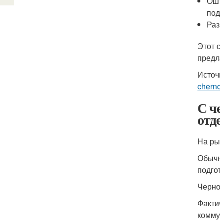
Ошт
под
Раз
Этот 
предл
Источ
chern
С ч
отд
На ры
Обычн
подго
Черн
Факти
комму