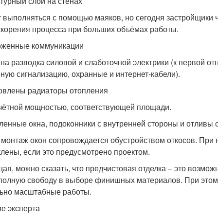
турный слой на стенах
 выполняться с помощью маяков, но сегодня застройщики
скорения процесса при больших объёмах работы.
женные коммуникации
на разводка силовой и слаботочной электрики (к первой отно
ную сигнализацию, охранные и интернет-кабели).
овлены радиаторы отопления
чётной мощностью, соответствующей площади.
ленные окна, подоконники с внутренней стороны и отливы 
 монтаж окон сопровождается обустройством откосов. При 
клены, если это предусмотрено проектом.
ая, можно сказать, что предчистовая отделка – это возможн
полную свободу в выборе финишных материалов. При этом 
ьно масштабные работы.
е эксперта