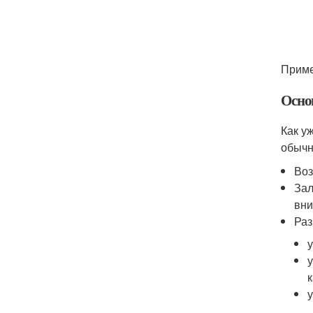
Приме
Осно
Как у
обычн
Воз
Зал
вни
Раз