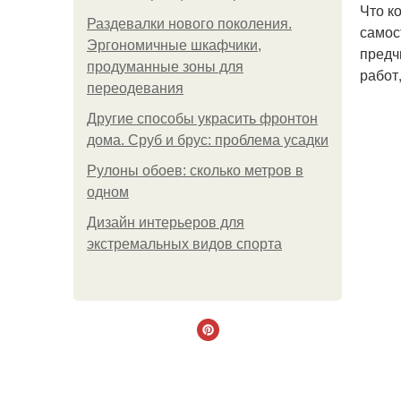
Что к
Раздевалки нового поколения.
самос
Эргономичные шкафчики,
предч
продуманные зоны для
работ
переодевания
Другие способы украсить фронтон
дома. Сруб и брус: проблема усадки
Рулоны обоев: сколько метров в
одном
Дизайн интерьеров для
экстремальных видов спорта