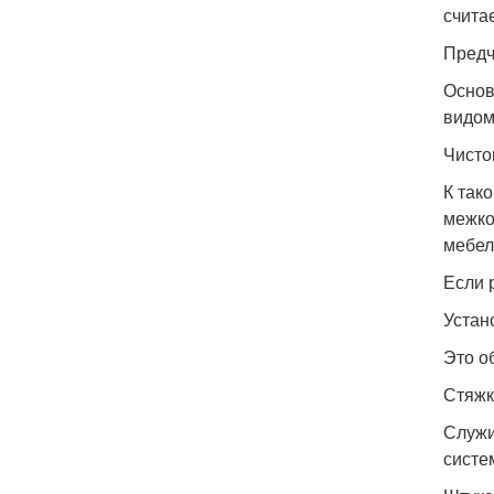
счита
Предч
Основ
видом
Чисто
К так
межко
мебел
Если 
Устан
Это о
Стяжк
Служи
систе