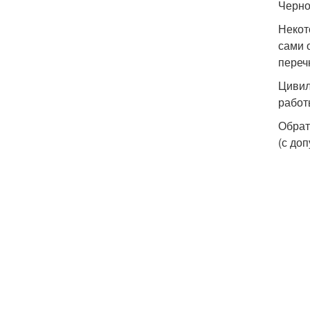
Черно
Некот
сами 
переч
Цивил
работ
Обрат
(с до