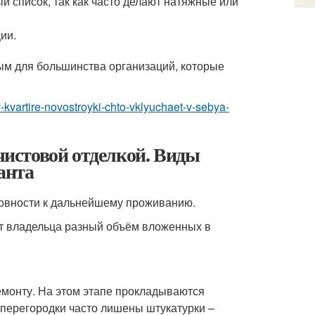
ый список, так как часто делают натяжные или
ии.
вым для большинства организаций, которые
-kvartire-novostroyki-chto-vklyuchaet-v-sebya-
дчистовой отделкой. Виды
анта
товности к дальнейшему проживанию.
от владельца разный объём вложенных в
емонту. На этом этапе прокладываются
 перегородки часто лишены штукатурки –