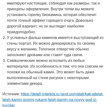
имитируют настоящие, соблюдая как размеры, так и
принципы оформления. Внутри топки вы можете
установить горелку биокамина, которая обеспечит
почти точный эффект горящего очага. Довольно
дорогой вариант, но он выглядит наиболее
правдоподобно.
У условных фальш-каминов имеется выступающий из
стены портал. Их можно декорировать по своему
вкусу и желанию. Топочное отверстие обычно
заполняют дровами или ставят туда свечи.
Символические можно исполнить из любых
материалов. Их особенность в том, что они совсем не
похожи на обычный камин. Это может быть даже
выполненный на стене рисунок с некоторыми
элементами декора.
Источник:
https://detali-interera.ru-land.com/stati/kak-sdelat-
falsh-kamin-svoimi-rukami-falsh-kamin-na-novyy-god-iz-
korobki