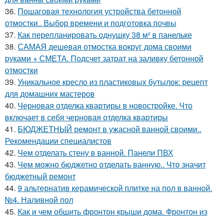
36.
Пошаговая технология устройства бетонной
отмостки.. Выбор времени и подготовка почвы
37.
Как перепланировать однушку 38 м² в панельке
38.
САМАЯ дешевая отмостка вокруг дома своими
руками + СМЕТА. Подсчет затрат на заливку бетонной
отмостки
39.
Уникальное кресло из пластиковых бутылок: рецепт
для домашних мастеров
40.
Черновая отделка квартиры в новостройке. Что
включает в себя черновая отделка квартиры
41.
БЮДЖЕТНЫЙ ремонт в ужасной ванной своими..
Рекомендации специалистов
42.
Чем отделать стену в ванной. Панели ПВХ
43.
Чем можно бюджетно отделать ванную.. Что значит
бюджетный ремонт
44.
9 альтернатив керамической плитке на пол в ванной.
№4. Наливной пол
45.
Как и чем обшить фронтон крыши дома. Фронтон из