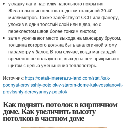
укладку лаг и настилку напольного покрытия.
Желательно использовать доски толщиной 30-40
миллиметров. Также задействуют ОСП или фанеру,
уложив в один толстый слой или в два, но с
перехлестом швов более тонким листом;
затем усиливают место выхода на мансарду брусом,
толщина которого должна быть аналогичной этому
параметру у балок. В том случае, когда мансардой
временно не пользуются, выход на нее прикрывают
щитом с целью уменьшения теплопотерь.
Источник:
https://detali-interera.ru-land.com/stati/kak-
podnyat-provisshiy-potolok-v-starom-dome-kak-vosstanovit-
provisshiy-derevyannyy-potolok
Как поднять потолок в кирпичном
доме. Как увеличить высоту
потолков в частном доме