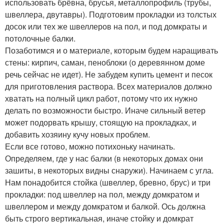
использовать брёвна, брусья, металлопрофиль (трубы,
швеллера, двутавры). Подготовим прокладки из толстых
досок или тех же швеллеров на пол, и под домкраты и
потолочные балки.
Позаботимся и о материале, которым будем наращивать
стены: кирпич, саман, пеноблоки (о деревянном доме
речь сейчас не идет). Не забудем купить цемент и песок
для приготовления раствора. Всех материалов должно
хватать на полный цикл работ, потому что их нужно
делать по возможности быстро. Иначе сильный ветер
может подорвать крышу, стоящую на прокладках, и
добавить хозяину кучу новых проблем.
Если все готово, можно потихоньку начинать.
Определяем, где у нас балки (в некоторых домах они
зашиты, в некоторых видны снаружи). Начинаем с угла.
Нам понадобится стойка (швеллер, бревно, брус) и три
прокладки: под швеллер на пол, между домкратом и
швеллером и между домкратом и балкой. Ось должна
быть строго вертикальная, иначе стойку и домкрат