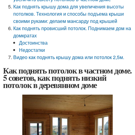
Как поднять крышу дома для увеличения высоты
потолков. Технология и способы подъема крыши
своими руками: делаем мансарду под крышей
Как поднять провисший потолок. Поднимаем дом на
домкратах
Достоинства
Недостатки
Видео как поднять крышу дома или потолок 2,5м.
Как поднять потолок в частном доме.
5 советов, как поднять низкий
потолок в деревянном доме