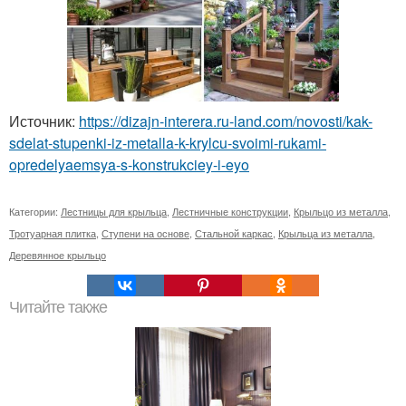
Источник:
https://dizajn-interera.ru-land.com/novosti/kak-
sdelat-stupenki-iz-metalla-k-krylcu-svoimi-rukami-
opredelyaemsya-s-konstrukciey-i-eyo
Категории:
Лестницы для крыльца
,
Лестничные конструкции
,
Крыльцо из металла
,
Тротуарная плитка
,
Ступени на основе
,
Стальной каркас
,
Крыльца из металла
,
Деревянное крыльцо
Читайте также