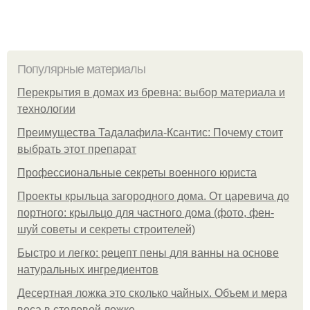
Популярные материалы
Перекрытия в домах из бревна: выбор материала и
технологии
Преимущества Тадалафила-Ксантис: Почему стоит
выбрать этот препарат
Профессиональные секреты военного юриста
Проекты крыльца загородного дома. От царевича до
портного: крыльцо для частного дома (фото, фен-
шуй советы и секреты строителей)
Быстро и легко: рецепт пены для ванны на основе
натуральных ингредиентов
Десертная ложка это сколько чайных. Объем и мера
веса в столовой ложке