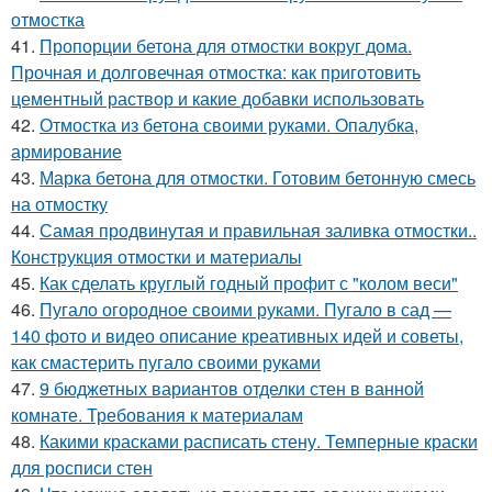
отмостка
41.
Пропорции бетона для отмостки вокруг дома.
Прочная и долговечная отмостка: как приготовить
цементный раствор и какие добавки использовать
42.
Отмостка из бетона своими руками. Опалубка,
армирование
43.
Марка бетона для отмостки. Готовим бетонную смесь
на отмостку
44.
Самая продвинутая и правильная заливка отмостки..
Конструкция отмостки и материалы
45.
Как сделать круглый годный профит с "колом веси"
46.
Пугало огородное своими руками. Пугало в сад —
140 фото и видео описание креативных идей и советы,
как смастерить пугало своими руками
47.
9 бюджетных вариантов отделки стен в ванной
комнате. Требования к материалам
48.
Какими красками расписать стену. Темперные краски
для росписи стен