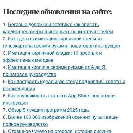
Последние обновления на сайте:
1.
Беговые дорожки и эстетика: как вписать
кардиотренажеры в интерьер, не жертвуя стилем
2.
Как сделать имитацию кирпичной стены из
гипсокартона своими руками: пошаговая инструкция
3.
Имитация кирпичной кладки: 10 простых и
эффективных методов
4.
Имитация кирпича своими руками от А до Я:
пошаговое руководство
5.
Как построить идеальную стену под кирпич: советы и
рекомендации
6.
Как опубликовать статью в App Store: пошаговая
инструкция
7.
Обзор 5 лучших программ 2025 года
8.
Более 100 000 изображений осенних пугал: ваше
полное руководство
9.
Страшное чучело на огороде: история рисунка