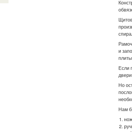
Конст
обвяз
Щитов
произ
спира
Рамоч
и зап
плиты
Если 
двери
Но ос
посло
необх
Нам б
нож
руч