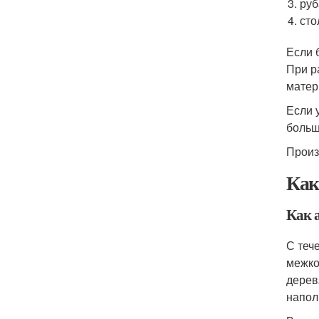
руб
сто
Если 
При р
матер
Если 
больш
Произ
Как
Как 
С теч
межко
дерев
напол