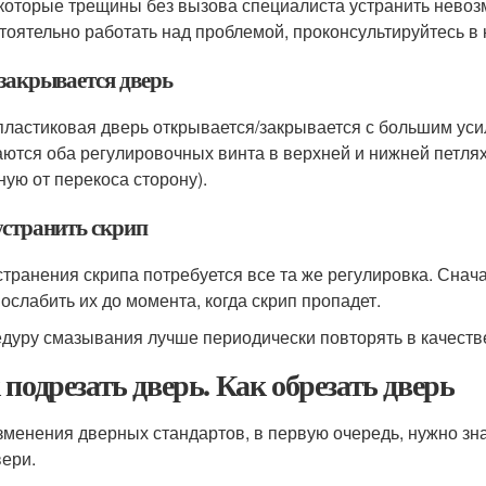
которые трещины без вызова специалиста устранить невозм
тоятельно работать над проблемой, проконсультируйтесь в 
 закрывается дверь
пластиковая дверь открывается/закрывается с большим усил
ются оба регулировочных винта в верхней и нижней петлях,
ную от перекоса сторону).
устранить скрип
странения скрипа потребуется все та же регулировка. Сначал
 ослабить их до момента, когда скрип пропадет.
дуру смазывания лучше периодически повторять в качеств
 подрезать дверь. Как обрезать дверь
зменения дверных стандартов, в первую очередь, нужно з
вери.