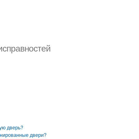
еисправностей
ную дверь?
онированные двери?