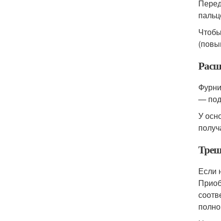
Перед
пальц
Чтобы
(повы
Расш
Фурни
— под
У осн
получ
Трещ
Если 
Приоб
соотв
полно