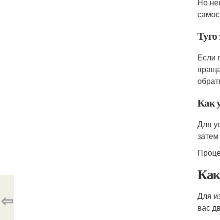
Но не
самос
Туго
Если 
враща
обрат
Как 
Для у
затем
Проце
Как
⇦
Для и
вас д