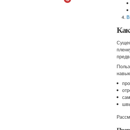
В
Как
Сущес
пленк
предв
Польз
навык
про
отр
сам
швы
Рассм
Пров