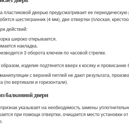
за пластиковой дверью предусматривает ее периодическую 
обятся шестигранник (4 мм), две отвертки (плоская, крестоо
ок действий:
орка широко открывается.
мается накладка.
изводится 3 оборота ключом по часовой стрелке.
 образом, изделие подтянется вверх к косяку и провисание 
 манипуляции с верхней петлей не дают результата, произв
а (по вертикали и горизонтали).
 из балконной двери
 признак указывает на необходимость замены уплотнительно
кается при помощи отвертки, очищается место установки от
о.