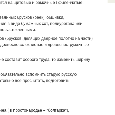
ятся на щитовые и рамочные ( филенчатые,
евянных брусков (реек), обшивки,
ения в виде бумажных сот, полиуретана или
чно застекленными.
ов (брусков, делящих дверное полотно на части)
о, древесноволокнистые и древесностружечные
не составит особого труда, то изменить ширину
 обязательно вспомнить старую русскую
тельно все просчитать, подготовить
а ( в простонародье − "болгарка"),