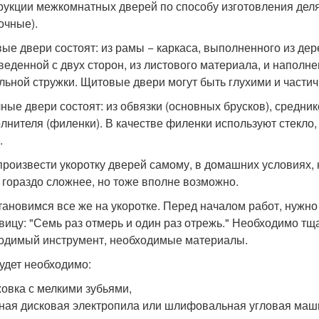
рукции межкомнатных дверей по способу изготовления дел
очные).
ые двери состоят: из рамы − каркаса, выполненного из дер
веденной с двух сторон, из листового материала, и наполн
льной стружки. Щитовые двери могут быть глухими и части
ные двери состоят: из обвязки (основных брусков), средник
олнителя (филенки). В качестве филенки используют стекл
.
произвести укоротку дверей самому, в домашних условиях, 
 гораздо сложнее, но тоже вполне возможно.
тановимся все же на укоротке. Перед началом работ, нужно
вицу: "Семь раз отмерь и один раз отрежь." Необходимо тща
одимый инструмент, необходимые материалы.
удет необходимо:
овка с мелкими зубьями,
ная дисковая электропила или шлифовальная угловая машин