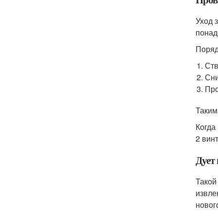
Уход 
понад
Поряд
Ств
Сни
Про
Таким
Когда
2 винт
Дует
Такой
извле
новог