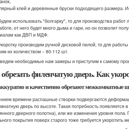
анок,
лярный клей и деревянные бруски подходящего размера. И
будем использовать "болгарку", то для производства работ 
аботе, от него будет много дыма и гари, но он позволит пол
иалам как ДВП и МДФ.
укоротку производим ручной дисковой пилой, то для работы
им их количеством − 80-112 шт.
ведем необходимые нам замеры и приступим к самому проц
 обрезать филенчатую дверь. Как уко
аккуратно и качественно обрезают межкомнатные 
ением времени распашные створки подвергаются деформации
мнатную дверь по высоте. Такая потребность появляется в 
янного дверного полотна), или же изменения уровня пола. 
ьного покрытия поверх старого тоже требуется укоротить 