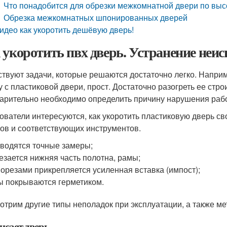
Что понадобится для обрезки межкомнатной двери по выс
Обрезка межкомнатных шпонированных дверей
идео как укоротить дешёвую дверь!
 укоротить пвх дверь. Устранение неи
твуют задачи, которые решаются достаточно легко. Наприме
у с пластиковой двери, прост. Достаточно разогреть ее стр
арительно необходимо определить причину нарушения рабо
ователи интересуются, как укоротить пластиковую дверь св
ов и соответствующих инструментов.
водятся точные замеры;
езается нижняя часть полотна, рамы;
орезами прикрепляется усиленная вставка (импост);
 покрываются герметиком.
отрим другие типы неполадок при эксплуатации, а также ме
исает дверь