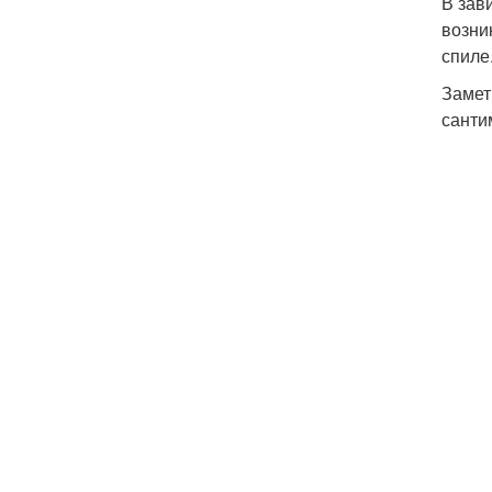
В зав
возни
спиле
Замет
санти