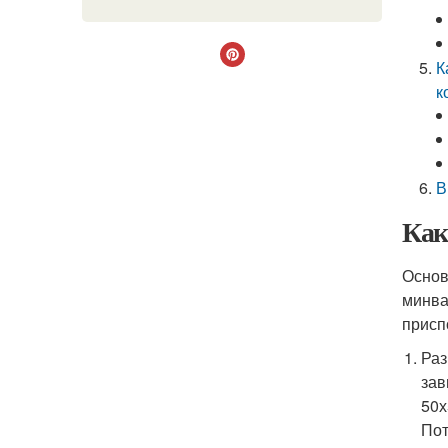
К
к
В
Как
Основ
минва
присп
Раз
зав
50х
Пот