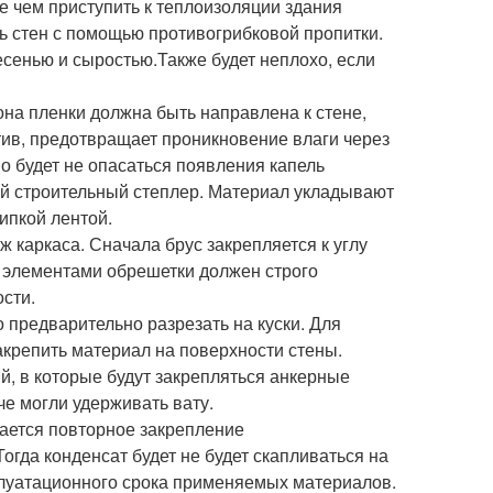
 чем приступить к теплоизоляции здания
ть стен с помощью противогрибковой пропитки.
сенью и сыростью.Также будет неплохо, если
.
а пленки должна быть направлена к стене,
отив, предотвращает проникновение влаги через
о будет не опасаться появления капель
ый строительный степлер. Материал укладывают
ипкой лентой.
 каркаса. Сначала брус закрепляется к углу
 элементами обрешетки должен строго
ости.
предварительно разрезать на куски. Для
акрепить материал на поверхности стены.
й, в которые будут закрепляться анкерные
че могли удерживать вату.
ается повторное закрепление
гда конденсат будет не будет скапливаться на
плуатационного срока применяемых материалов.