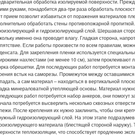
дварительная обработка изолируемой поверхности. Прежде
ими руками, понадобится два-три раза обработать плоскос
т прием позволит избавиться от поражения материалов пле
олнительно обработать стены противопожарной пропиткой
оизолирующий и гидроизолирующий слой. Шершавая сторон
кольку именно она проводит влагу. Гладкая сторона, напр
пятствие. Если работы произвести по всем правилам, можн
денсата. Для закрепления пленки используется специальн
ирокими нахлестами (не менее 10 см), затем проклеивают л
рка обрешетки. Для последующих работ потребуется монтаж
оения встык на саморезы. Промежуток между оставшимися
падать, а сам материал – находиться в вертикальной плоск
адка минераловатной утепляющей основы. Материал нужно 
ледующих работ потребуется набор анкеров, они помогут з
чала потребуется высверлить несколько сквозных отверсти
пежи. После крепления их нужно заклинить, чтобы они креп
ужный гидроизолирующий слой. На этом этапе подразумев
роизолирующего материала (блестящей стороной наружу). То
ерхности теплоизоляции, что способствует продлению экс