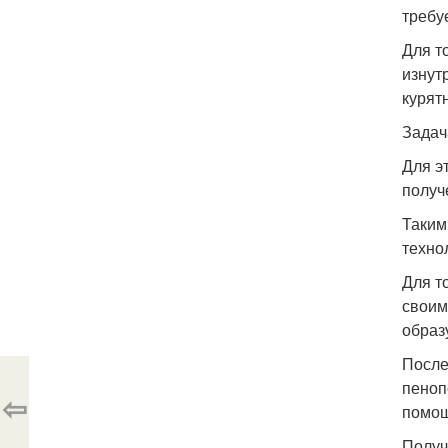
требу
Для т
изнут
курят
Задач
Для э
получ
Таким
техно
Для т
своим
образ
После
пеноп
⇦
помощ
Получ