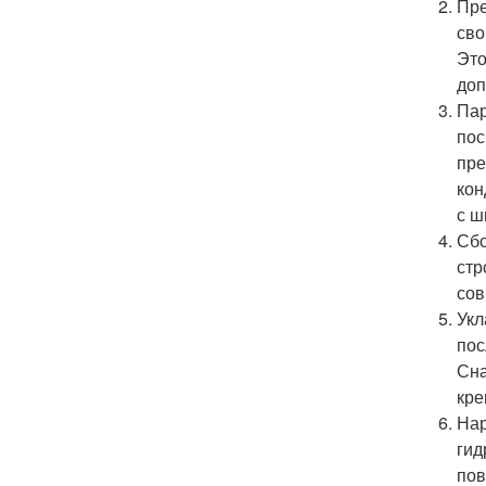
Пре
сво
Это
доп
Пар
пос
пре
кон
с ш
Сбо
стр
сов
Укл
пос
Сна
кре
Нар
гид
пов