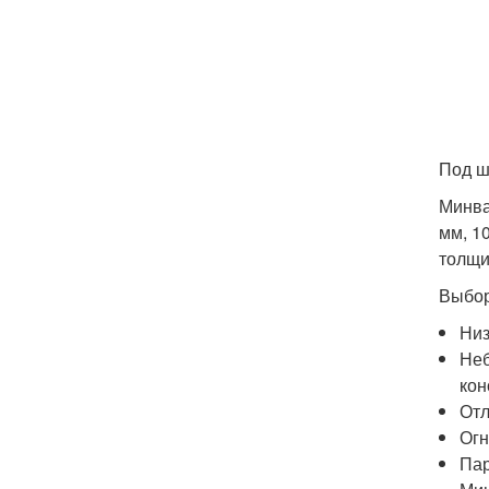
Под ш
Минва
мм, 1
толщи
Выбор
Низ
Неб
кон
Отл
Огн
Пар