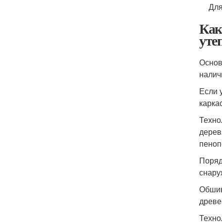
Для
Как
уте
Основ
налич
Если 
карка
Техно
дерев
пеноп
Поряд
снару
Обшив
древе
Техно