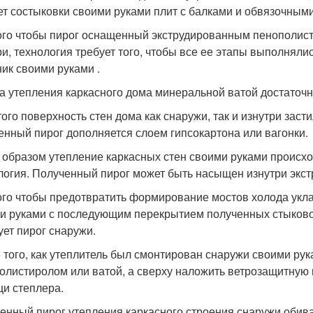
ет состыковки своими руками плит с балками и обвязочным
ого чтобы пирог оснащенный экструдированным пенополист
ри, технология требует того, чтобы все ее этапы выполнял
ник своими руками .
а утепления каркасного дома минеральной ватой достаточ
того поверхность стен дома как снаружи, так и изнутри зас
енный пирог дополняется слоем гипсокартона или вагонки.
 образом утепление каркасных стен своими руками происходи
логия. Полученный пирог может быть насыщен изнутри экс
ого чтобы предотвратить формирование мостов холода укла
и руками с последующим перекрытием полученных стыково
ует пирог снаружи.
 того, как утеплитель был смонтирован снаружи своими рук
олистиролом или ватой, а сверху наложить ветрозащитную 
и степлера.
енный пирог утепления каркасного строения снаружи обивае