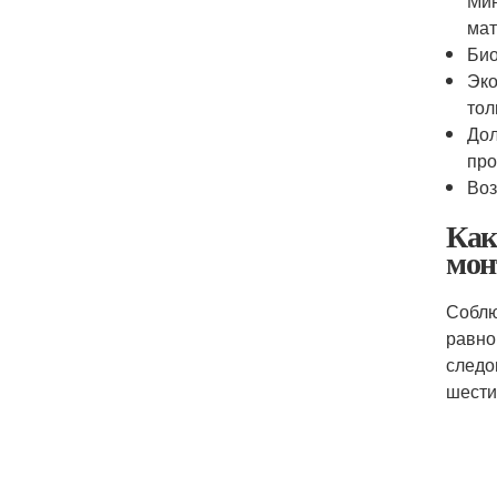
Мин
мат
Био
Эко
тол
Дол
про
Воз
Как
мон
Соблю
равно
следо
шести