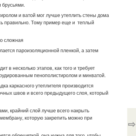
и брусьями.
иролом и ватой мог лучше утеплить стены дома
ись правильно. Тому пример еще и теплый
но сложная
тилается пароизоляционной пленкой, а затем
т в несколько этапов, как того и требует
трудированным пенополистиролом и минватой.
дка каркасного утеплителя производится
чных швов и всего предыдущего слоя, который
ами, крайний слой лучше всего накрыть
мембрану, которую закрепить можно при
⇨
тся обрешеткой, она нужна для того, чтобы