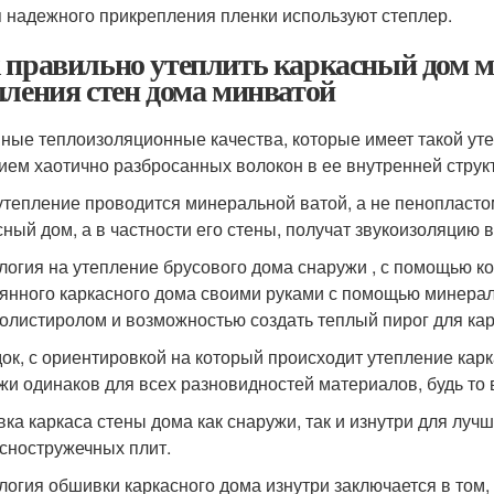
 надежного прикрепления пленки используют степлер.
 правильно утеплить каркасный дом м
пления стен дома минватой
ные теплоизоляционные качества, которые имеет такой уте
ием хаотично разбросанных волокон в ее внутренней струк
утепление проводится минеральной ватой, а не пенопласт
сный дом, а в частности его стены, получат звукоизоляцию 
логия на утепление брусового дома снаружи , с помощью к
янного каркасного дома своими руками с помощью минерал
олистиролом и возможностью создать теплый пирог для кар
ок, с ориентировкой на который происходит утепление карка
жи одинаков для всех разновидностей материалов, будь то в
ка каркаса стены дома как снаружи, так и изнутри для луч
сностружечных плит.
логия обшивки каркасного дома изнутри заключается в том,