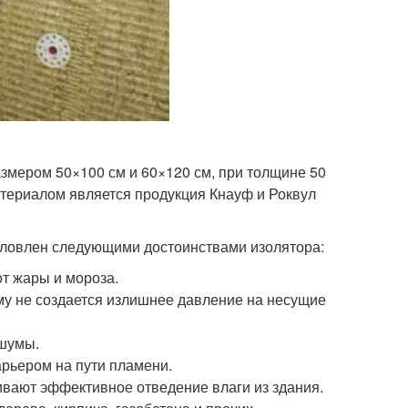
азмером 50×100 см и 60×120 см, при толщине 50
атериалом является продукция Кнауф и Роквул
словлен следующими достоинствами изолятора:
т жары и мороза.
му не создается излишнее давление на несущие
 шумы.
арьером на пути пламени.
вают эффективное отведение влаги из здания.