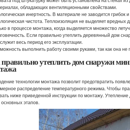
вата под штукатурку может быть установлена на стенах из 
ериалах, обладающих вентиляционными свойствами.
логическая инертность. В материале не заводится грибок и
логическая чистота. Теплоизоляция не выделяет вредных 
ько в процессе монтажа, когда выделяется множество летуч
говечность. Если правильно утеплить деревянный дом снар
служит весь период его эксплуатации.
можность выполнить работу своими руками, так как она не 
 правильно утеплить дом снаружи мин
тажа
дение технологии монтажа позволит предотвратить появлен
мерное распределение температурного режима. Чтобы пра
вать ниже приведенной инструкции по монтажу. Утепление 
 основных этапов.