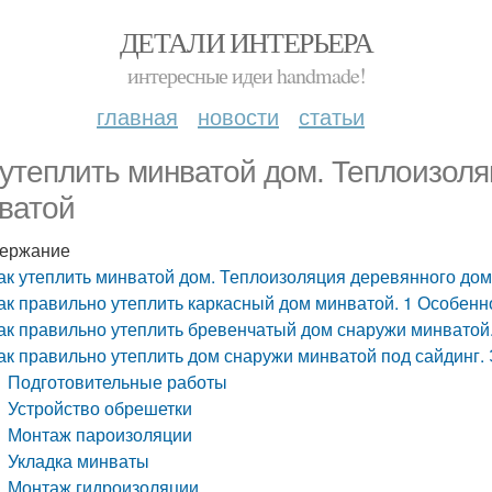
ДЕТАЛИ ИНТЕРЬЕРА
интересные идеи handmade!
главная
новости
статьи
 утеплить минватой дом. Теплоизол
ватой
ержание
ак утеплить минватой дом. Теплоизоляция деревянного до
ак правильно утеплить каркасный дом минватой. 1 Особенн
ак правильно утеплить бревенчатый дом снаружи минватой
ак правильно утеплить дом снаружи минватой под сайдинг
Подготовительные работы
Устройство обрешетки
Монтаж пароизоляции
Укладка минваты
Монтаж гидроизоляции