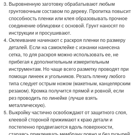
Выровненную заготовку обрабатывают любым
грунтовочным составом по дереву. Пропитка повысит
способность пленки или клея образовывать прочное
соединение облицовки с основой. Грунт наносят по
инструкции и просушивают.
Оклеивание начинают с раскроя пленки по размеру
деталей. Если на самоклейке с изнанки нанесена
сетка, то для раскроя можно использовать ее, не
прибегая к дополнительным измерительным
инструментам. Но чаще всего разметку проводят при
помощи линеек и угольников. Резать пленку любого
типа следует острым ножом (макетным, канцелярским
резаком). Кромка получится прямой и ровной, если
рез проводить по линейке (лучше взять
металлическую).
Выкройку частично освобождают от защитного слоя,
клеевой стороной прижимают к краю детали и
постепенно продвигаются вдоль поверхности,
стараясь приклеивать мембрану ровно и без пузырей.