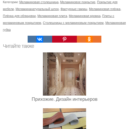
Категории:
Меламиновая столешница
,
Меламиновое покрытие
,
Покрытие для
мебели
,
Меламинанатуральный шпон
,
Фактурные гаммы
,
Меламиновая плёнка
,
Плёнка для облицовки
,
Меламиновая плита
,
Меламиновая кромка
,
Плиты с
меламиновым покрытием
,
Столешницы с меламиновым покрытием
,
Меламиновая
губка
Читайте также
Прихожие. Дизайн интерьеров