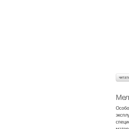
читат
Мел
Особо
экспл
специ
матер