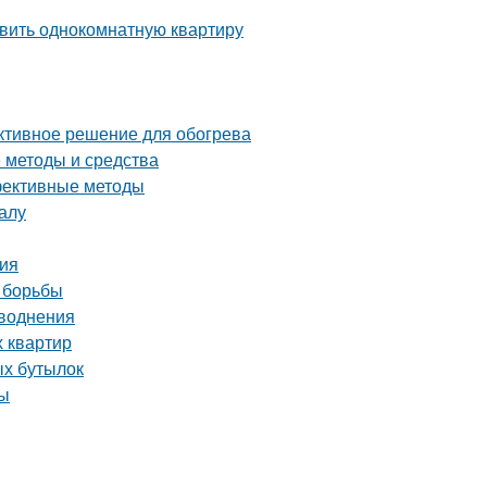
авить однокомнатную квартиру
ективное решение для обогрева
е методы и средства
ффективные методы
алу
ния
 борьбы
аводнения
х квартир
ых бутылок
ты