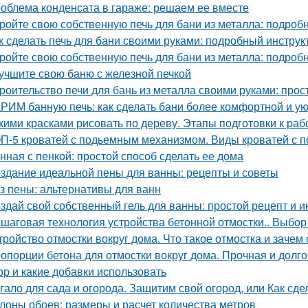
облема конденсата в гараже: решаем ее вместе
ройте свою собственную печь для бани из металла: подроб
к сделать печь для бани своими руками: подробный инструк
ройте свою собственную печь для бани из металла: подроб
учшите свою баню с железной печкой
роительство печи для бань из металла своими руками: про
РИМ банную печь: как сделать бани более комфортной и у
кими красками рисовать по дереву. Этапы подготовки к раб
П-5 кроватей с подьемным механизмом. Виды кроватей с
нная с пенкой: простой способ сделать ее дома
здание идеальной пены для ванны: рецепты и советы
з пены: альтернативы для ванн
здай свой собственный гель для ванны: простой рецепт и и
шаговая технология устройства бетонной отмостки.. Выбор
тройство отмостки вокруг дома. Что такое отмостка и зачем
опорции бетона для отмостки вокруг дома. Прочная и долго
ор и какие добавки использовать
гало для сада и огорода. Защитим свой огород, или Как сде
лоны обоев: размеры и расчет количества метров