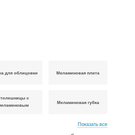
ка для облицовки
Меламиновая плита
толешницы с
Меламиновая губка
меламиновым
покрытием
Показать все