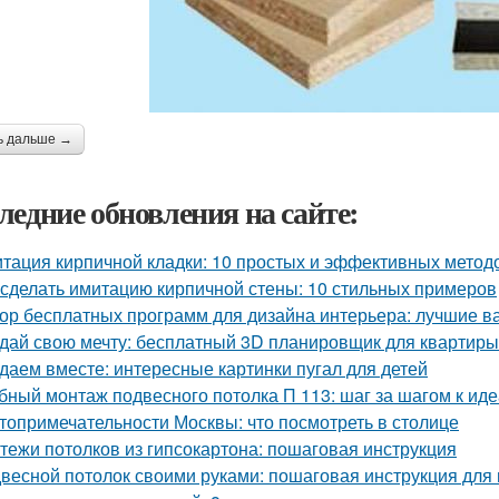
ь дальше →
ледние обновления на сайте:
тация кирпичной кладки: 10 простых и эффективных метод
 сделать имитацию кирпичной стены: 10 стильных примеров
ор бесплатных программ для дизайна интерьера: лучшие 
дай свою мечту: бесплатный 3D планировщик для квартиры
даем вместе: интересные картинки пугал для детей
бный монтаж подвесного потолка П 113: шаг за шагом к ид
топримечательности Москвы: что посмотреть в столице
тежи потолков из гипсокартона: пошаговая инструкция
весной потолок своими руками: пошаговая инструкция дл