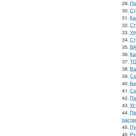
29.
Пр
30.
Ст
31.
Ка
32.
Ст
33.
Ул
34.
Ст
35.
ВА
36.
Ка
37.
ТО
38.
Ва
39.
Со
40.
Бе
41.
Со
42.
По
43.
Ус
44.
Пр
раств
45.
Пу
46.
Ру