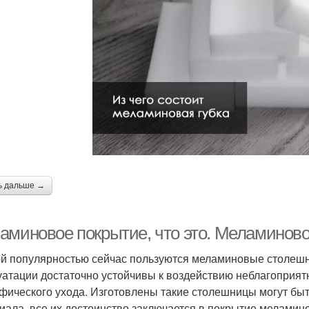
ь дальше →
аминовое покрытие, что это. Меламиновое
й популярностью сейчас пользуются меламиновые столешн
уатации достаточно устойчивы к воздействию неблагоприят
фического ухода. Изготовлены такие столешницы могут быт
иала, все их достоинство заключается в покрытие меламино