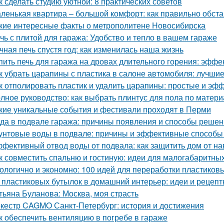
к сделать студию уютной: 8 практических советов
ленькая квартира – большой комфорт: как правильно обст
кие интересные факты о метрополитене Новосибирска
чь с плитой для гаража: Удобство и тепло в вашем гараже
чная печь спустя год: как изменилась наша жизнь
пить печь для гаража на дровах длительного горения: эфф
к убрать царапины с пластика в салоне автомобиля: лучши
к отполировать пластик и удалить царапины: простые и э
лное руководство: как выбрать плинтус для пола по матери
кие уникальные события и фестивали проходят в Перми
да в подвале гаража: причины появления и способы реше
унтовые воды в подвале: причины и эффективные способы
фективный отвод воды от подвала: как защитить дом от н
к совместить спальню и гостиную: идеи для малогабаритны
ологично и экономно: 100 идей для переработки пластиков
 пластиковых бутылок в домашний интерьер: идеи и рецеп
тьяна Буланова: Москва, моя страсть
кестр CAGMO Санкт-Петербург: история и достижения
к обеспечить вентиляцию в погребе в гараже