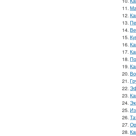
10.
Ка
11.
Ма
12.
Ка
13.
Пе
14.
Ве
15.
Ку
16.
Ка
17.
Ка
18.
По
19.
Ка
20.
Во
21.
Гр
22.
Эф
23.
Ка
24.
Эк
25.
Из
26.
Та
27.
Ор
28.
Ка