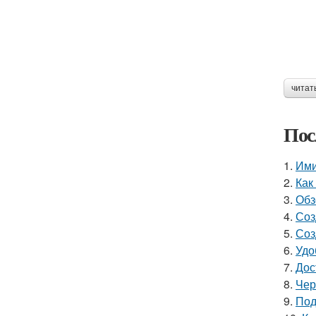
читат
Пос
1.
Ими
2.
Как
3.
Обз
4.
Соз
5.
Соз
6.
Удо
7.
Дос
8.
Чер
9.
Под