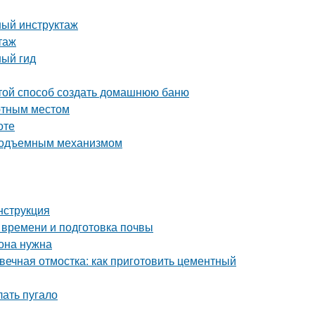
ный инструктаж
таж
ный гид
стой способ создать домашнюю баню
ютным местом
оте
 подъемным механизмом
нструкция
 времени и подготовка почвы
 она нужна
вечная отмостка: как приготовить цементный
лать пугало