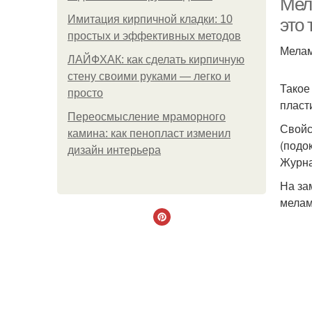
Мел
Имитация кирпичной кладки: 10
это
простых и эффективных методов
Мелам
ЛАЙФХАК: как сделать кирпичную
стену своими руками — легко и
Такое
просто
пласт
Переосмысление мраморного
Свойс
камина: как пенопласт изменил
(подо
дизайн интерьера
Журна
На за
мелам