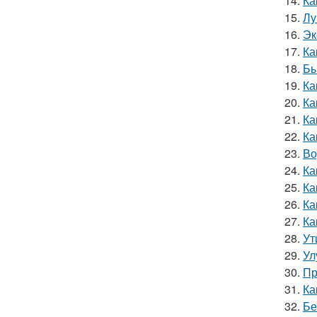
14.
Ка
15.
Лу
16.
Эк
17.
Ка
18.
Бы
19.
Ка
20.
Ка
21.
Ка
22.
Ка
23.
Во
24.
Ка
25.
Ка
26.
Ка
27.
Ка
28.
Ут
29.
Ул
30.
Пр
31.
Ка
32.
Бе