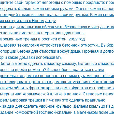
щитите свой гараж от непогоды с помощью профлиста: про
к сделать фальш-камин своими руками. Фальш камин на нов
вогодний камин из пенопласта своими руками. Камин своим
гих материалов к Новому году
з пена для ванны: как обеспечить безопасную и чистую гиги
з пены не смоется: альтернативы для ванны
временные тренды в росписи стен: 2022 год
шаговая технология устройства бетонной отмостки.. Выбор
опорции бетона для отмостки вокруг дома. Прочная и долго
ор и какие добавки использовать
 бетона можно сделать отмостку самому. Бетонные отмостк
ресс во время ремонта? 9 способов справиться с этим
роительство дома из пенопласта своими руками: простые и
к отшлифовать оргстекло в домашних условиях. Как отполи
к и чем обшить фронтон крыши дома. Фронтон из профнаст
ьтернатива керамической плитке в ванной. Стеновые пане
репланировка трёшки в п44: как это сделать правильно
к за два дня сделать удобное крыльцо. Делаем крыльцо из 
здание комфортной гостиной-спальни в маленьком помеще