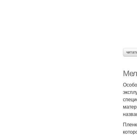
читат
Мел
Особо
экспл
специ
матер
назва
Пленк
котор