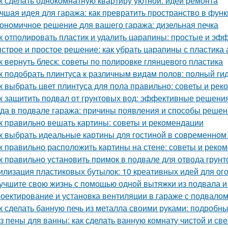
к сделать однокомнатную квартиру уютной: идеи ремонта
чшая идея для гаража: как превратить пространство в фу
ономичное решение для вашего гаража: дизельная печка
к отполировать пластик и удалить царапины: простые и э
строе и простое решение: как убрать царапины с пластика
к вернуть блеск: советы по полировке глянцевого пластика
к подобрать плинтуса к различным видам полов: полный ги
к выбрать цвет плинтуса для пола правильно: советы и ре
к защитить подвал от грунтовых вод: эффективные решени
да в подвале гаража: причины появления и способы реше
к правильно вешать картины: советы и рекомендации
к выбрать идеальные картины для гостиной в современном
к правильно расположить картины на стене: советы и реко
к правильно установить примок в подвале для отвода грун
илизация пластиковых бутылок: 10 креативных идей для ог
учшите свою жизнь с помощью одной вытяжки из подвала и
оектирование и установка вентиляции в гараже с подвало
к сделать банную печь из металла своими руками: подробн
з пены для ванны: как сделать ванную комнату чистой и св