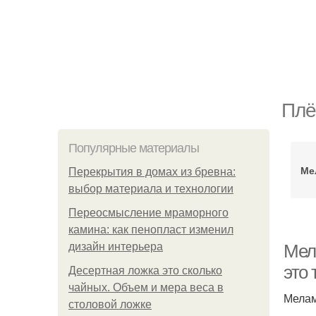
Плё
Популярные материалы
Ме
Перекрытия в домах из бревна:
выбор материала и технологии
Переосмысление мраморного
камина: как пенопласт изменил
дизайн интерьера
Мел
это
Десертная ложка это сколько
чайных. Объем и мера веса в
Мелам
столовой ложке