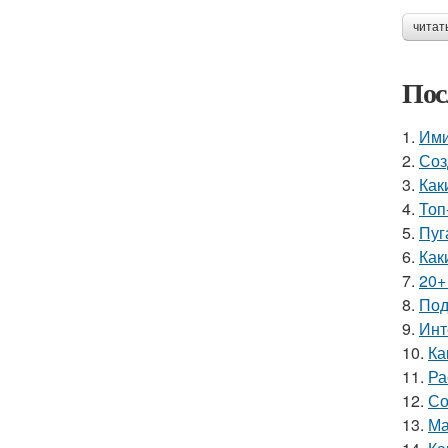
читат
Пос
1.
Ими
2.
Соз
3.
Как
4.
Топ
5.
Пуг
6.
Как
7.
20+
8.
Под
9.
Инт
10.
Ка
11.
Ра
12.
Со
13.
Ма