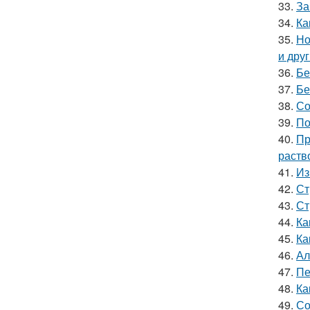
33.
За
34.
Ка
35.
Но
и дру
36.
Бе
37.
Бе
38.
Со
39.
По
40.
Пр
раств
41.
Из
42.
Ст
43.
Ст
44.
Ка
45.
Ка
46.
Ал
47.
Пе
48.
Ка
49.
Со