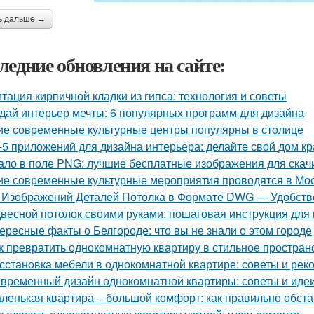
ь дальше →
ледние обновления на сайте:
тация кирпичной кладки из гипса: технология и советы
дай интерьер мечты: 6 популярных программ для дизайна
ие современные культурные центры популярны в столице
-5 приложений для дизайна интерьера: делайте свой дом к
ало в поле PNG: лучшие бесплатные изображения для скач
ие современные культурные мероприятия проводятся в Мо
 Изображений Деталей Потолка в Формате DWG — Удобство
весной потолок своими руками: пошаговая инструкция дл
ересные факты о Белгороде: что вы не знали о этом городе
к превратить однокомнатную квартиру в стильное простран
сстановка мебели в однокомнатной квартире: советы и ре
временный дизайн однокомнатной квартиры: советы и иде
ленькая квартира – большой комфорт: как правильно обст