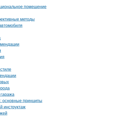
нкциональное помещение
ффективные методы
 автомобиля
д
комендации
я
ния
 стиле
мендации
товых
орода
 гаража
м: основные принципы
ый инструктаж
ежей