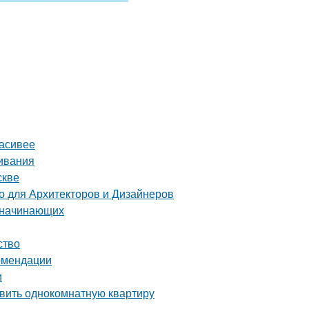
расивее
ивания
скве
 для Архитекторов и Дизайнеров
я начинающих
ство
комендации
и
авить однокомнатную квартиру