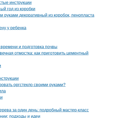
стые инструкции
ый год из коробки
и руками декоративный из коробок, пенопласта
ену у ребенка
 времени и подготовка почвы
вечная отмостка: как приготовить цементный
и
нструкции
ровать оргстекло своими руками?
ила
ли
дерева за один день: подробный мастер-класс
нии: подходы и идеи