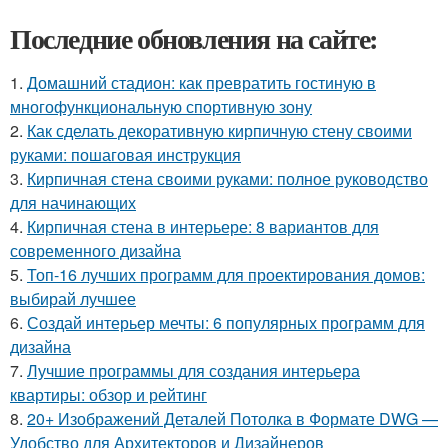
Последние обновления на сайте:
1.
Домашний стадион: как превратить гостиную в
многофункциональную спортивную зону
2.
Как сделать декоративную кирпичную стену своими
руками: пошаговая инструкция
3.
Кирпичная стена своими руками: полное руководство
для начинающих
4.
Кирпичная стена в интерьере: 8 вариантов для
современного дизайна
5.
Топ-16 лучших программ для проектирования домов:
выбирай лучшее
6.
Создай интерьер мечты: 6 популярных программ для
дизайна
7.
Лучшие программы для создания интерьера
квартиры: обзор и рейтинг
8.
20+ Изображений Деталей Потолка в Формате DWG —
Удобство для Архитекторов и Дизайнеров