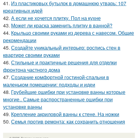
41.
Из пластиковых бутылок в домашнюю утварь: 107
креативных идей
42.
А если не хочется плитку. Пол на кухне
43.
Может ли краска заменить плитку в ванной?
44.
Крыльцо своими руками из дерева с навесом. Общие
рекомендации
45.
Создайте уникальный интерьер: роспись стен в
квартире своими руками
46.
Стильные и практичные решения для отделки
фронтона частного дома
47.
Создание комфортной гостиной-спальни в
маленьком помещении: подходы и идеи
48.
Грубейшие ошибки при установке ванны которые
многие.. Самые распространенные ошибки при
установке ванны
49.
Крепление акриловой ванны к стене. На ножки
50.
Семья против ремонта: как сохранить отношения