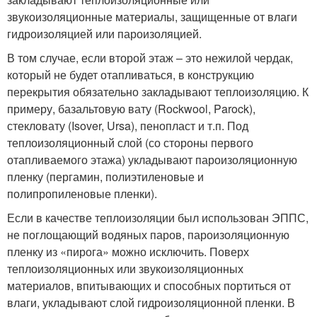
звукоизоляционны
е материалы, защищенные от влаги
гидроизоляцией или пароизоляцией.
В том случае, если второй этаж – это нежилой чердак,
который не будет отапливаться, в конструкцию
перекрытия обязательно закладывают теплоизоляцию. К
примеру, базальтовую вату (Rockwool, Parock),
стекловату (Isover, Ursa), пенопласт и т.п. Под
теплоизоляционны
й слой (со стороны первого
отапливаемого этажа) укладывают пароизоляционную
пленку (пергамин, полиэтиленовые и
полипропиленовые пленки).
Если в качестве теплоизоляции был использован ЭППС,
не поглощающий водяных паров, пароизоляционную
пленку из «пирога» можно исключить. Поверх
теплоизоляционны
х или звукоизоляционны
х
материалов, впитывающих и способных портиться от
влаги, укладывают слой гидроизоляционно
й пленки. В