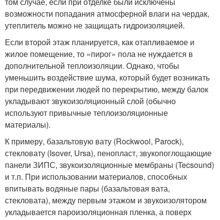
том случае, если при отделке были исключены
возможности попадания атмосферной влаги на чердак,
утеплитель можно не защищать гидроизоляцией.
Если второй этаж планируется, как отапливаемое и
жилое помещение, то «пирог» пола не нуждается в
дополнительной теплоизоляции. Однако, чтобы
уменьшить воздействие шума, который будет возникать
при передвижении людей по перекрытию, между балок
укладывают звукоизоляционны
й слой (обычно
используют привычные теплоизоляционны
е
материалы).
К примеру, базальтовую вату (Rockwool, Parock),
стекловату (Isover, Ursa), пенопласт, звукопоглощающие
панели ЗИПС, звукоизоляционны
е мембраны (Tecsound)
и т.п. При использовании материалов, способных
впитывать водяные пары (базальтовая вата,
стекловата), между первым этажом и звукоизолятором
укладывается пароизоляционная пленка, а поверх