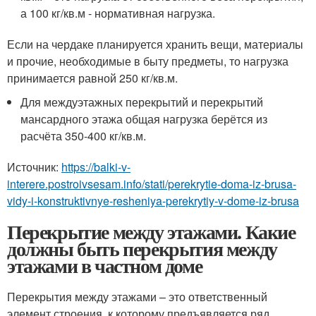
а 100 кг/кв.м - нормативная нагрузка.
Если на чердаке планируется хранить вещи, материалы
и прочие, необходимые в быту предметы, то нагрузка
принимается равной 250 кг/кв.м.
Для междуэтажных перекрытий и перекрытий
мансардного этажа общая нагрузка берётся из
расчёта 350-400 кг/кв.м.
Источник:
https://balki-v-
interere.postroivsesam.info/stati/perekrytie-doma-iz-brusa-
vidy-i-konstruktivnye-resheniya-perekrytiy-v-dome-iz-brusa
Перекрытие между этажами. Какие
должны быть перекрытия между
этажами в частном доме
Перекрытия между этажами – это ответственный
элемент строения, к которому предъявляется ряд