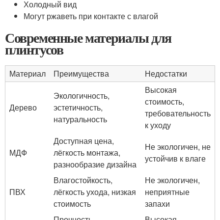
Холодный вид
Могут ржаветь при контакте с влагой
Современные материалы для
плинтусов
Материал
Преимущества
Недостатки
Высокая
Экологичность,
стоимость,
Дерево
эстетичность,
требовательность
натуральность
к уходу
Доступная цена,
Не экологичен, не
МДФ
лёгкость монтажа,
устойчив к влаге
разнообразие дизайна
Влагостойкость,
Не экологичен,
ПВХ
лёгкость ухода, низкая
неприятные
стоимость
запахи
Прочность,
Высокая