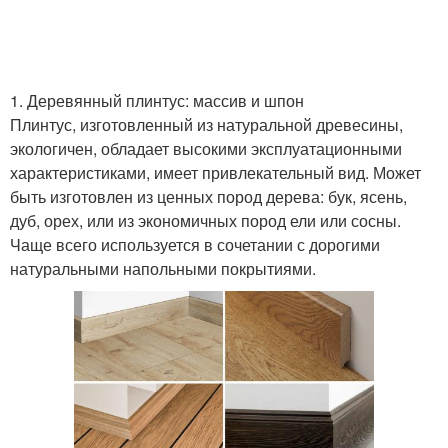
Плинтусы из
Напольный плинтус
дюрополимера
1. Деревянный плинтус: массив и шпон
Плинтус, изготовленный из натуральной древесины,
экологичен, обладает высокими эксплуатационными
характеристиками, имеет привлекательный вид. Может
Виниловый плинтус
Плинтус из керамики
быть изготовлен из ценных пород дерева: бук, ясень,
дуб, орех, или из экономичных пород ели или сосны.
Чаще всего используется в сочетании с дорогими
натуральными напольными покрытиями.
Материалы для
Плинтусы по форме
напольного плинтуса
Алюминиевый плинтус
Каменный плинтус