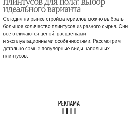
плинтусов для пола: выбор
идеального варианта
Сегодня на рынке стройматериалов можно выбрать
Металлические
Ликбез по напольным
большое количество плинтусов из разного сырья. Они
плинтусы
плинтусам
все отличаются ценой, расцветками
и эксплуатационными особенностями. Рассмотрим
детально самые популярные виды напольных
плинтусов.
Шпонированный
Напольные плинтусы
плинтус
Плинтусы в
Плинтусы из металла
зависимости
Материалы для
Уход за плинтусами
плинтусов